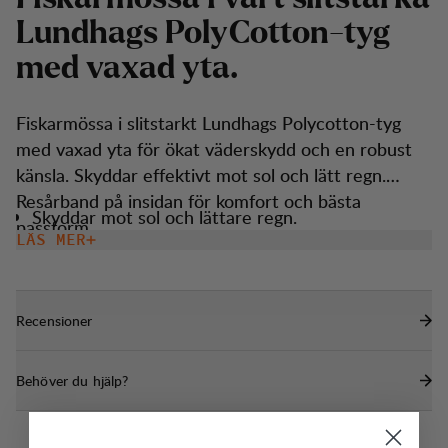
L
u
n
d
h
a
g
s
P
o
l
y
C
o
t
t
o
n
-
t
y
g
m
e
d
v
a
x
a
d
y
t
a
.
Fiskarmössa i slitstarkt Lundhags Polycotton-tyg
med vaxad yta för ökat väderskydd och en robust
känsla. Skyddar effektivt mot sol och lätt regn.
Resårband på insidan för komfort och bästa
Skyddar mot sol och lättare regn.
passform.
LÄS MER
Recensioner
Behöver du hjälp?