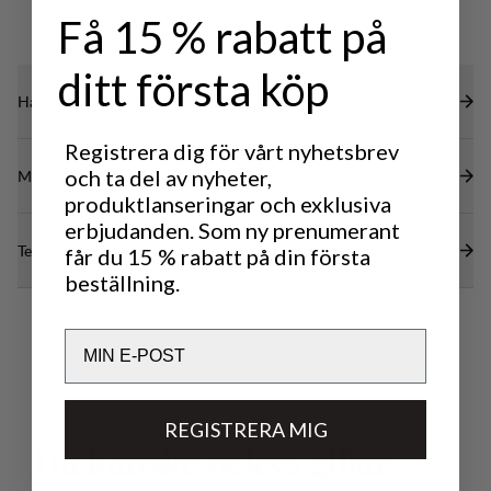
Få 15 % rabatt på
ditt första köp
Hållbarhetsegenskaper
Registrera dig för vårt nyhetsbrev
och ta del av nyheter,
Material
produktlanseringar och exklusiva
erbjudanden. Som ny prenumerant
Tekniska specifikationer
får du 15 % rabatt på din första
beställning.
Email
REGISTRERA MIG
D
u
k
a
n
s
k
e
o
c
k
s
å
g
i
l
l
a
r