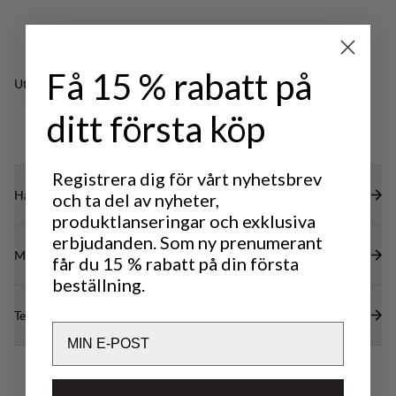
Få 15 % rabatt på
Utmärkt för
OUTDOOR LIFE
CLASSIC
ditt första köp
TREKKING
Registrera dig för vårt nyhetsbrev
Hållbarhetsegenskaper
och ta del av nyheter,
produktlanseringar och exklusiva
erbjudanden. Som ny prenumerant
Material
får du 15 % rabatt på din första
beställning.
Tekniska specifikationer
Email