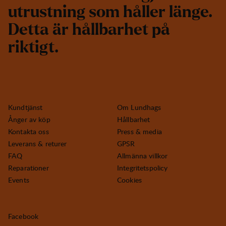
u
t
r
u
s
t
n
i
n
g
s
o
m
h
å
l
l
e
r
l
ä
n
g
e
.
D
e
t
t
a
ä
r
h
å
l
l
b
a
r
h
e
t
p
å
r
i
k
t
i
g
t
.
Kundtjänst
Om Lundhags
Ånger av köp
Hållbarhet
Kontakta oss
Press & media
Leverans & returer
GPSR
FAQ
Allmänna villkor
Reparationer
Integritetspolicy
Events
Cookies
Facebook