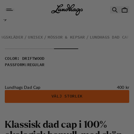
Hoppa till innehåll
Lundhags Dad Cap
INGSKLÄDER
UNISEX
MÖSSOR & KEPSAR
LUNDHAGS DAD CAP
COLOR
:
DRIFTWOOD
PASSFORM
:
REGULAR
Pris:
Lundhags Dad Cap
400 kr
VÄLJ STORLEK
K
l
a
s
s
i
s
k
d
a
d
c
a
p
i
1
0
0
%