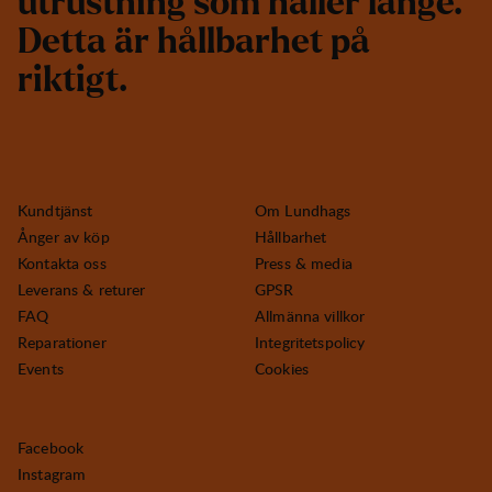
u
t
r
u
s
t
n
i
n
g
s
o
m
h
å
l
l
e
r
l
ä
n
g
e
.
D
e
t
t
a
ä
r
h
å
l
l
b
a
r
h
e
t
p
å
r
i
k
t
i
g
t
.
Kundtjänst
Om Lundhags
Ånger av köp
Hållbarhet
Kontakta oss
Press & media
Leverans & returer
GPSR
FAQ
Allmänna villkor
Reparationer
Integritetspolicy
Events
Cookies
Facebook
Instagram