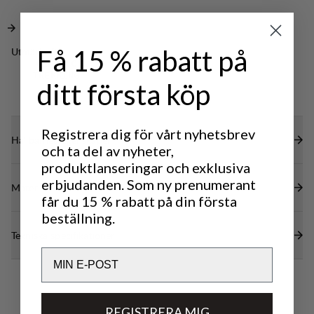
Få 15 % rabatt på
Utmärkt för
CLASSIC
OUTDOOR LIFE
TREKKING
ditt första köp
Registrera dig för vårt nyhetsbrev
Hållbarhetsegenskaper
och ta del av nyheter,
produktlanseringar och exklusiva
erbjudanden. Som ny prenumerant
Material
får du 15 % rabatt på din första
beställning.
Tekniska specifikationer
Email
REGISTRERA MIG