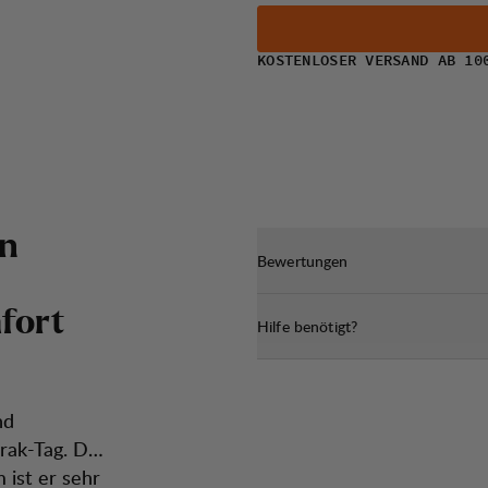
KOSTENLOSER VERSAND AB 10
n
Bewertungen
m
f
o
r
t
Hilfe benötigt?
nd
rak-Tag. Der
 ist er sehr