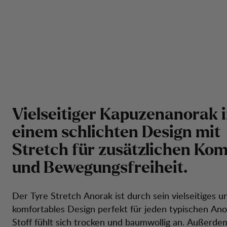
V
i
e
l
s
e
i
t
i
g
e
r
K
a
p
u
z
e
n
a
n
o
r
a
k
i
e
i
n
e
m
s
c
h
l
i
c
h
t
e
n
D
e
s
i
g
n
m
i
t
S
t
r
e
t
c
h
f
ü
r
z
u
s
ä
t
z
l
i
c
h
e
n
K
o
u
n
d
B
e
w
e
g
u
n
g
s
f
r
e
i
h
e
i
t
.
Der Tyre Stretch Anorak ist durch sein vielseitiges u
komfortables Design perfekt für jeden typischen Ano
Stoff fühlt sich trocken und baumwollig an. Außerdem