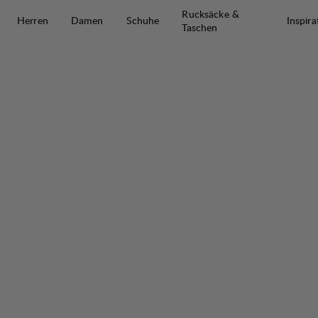
Zum Inhalt springen
Rucksäcke &
Herren
Damen
Schuhe
Inspira
Taschen
Tyre Stretch Anorak M
30%
VERKAUF
: