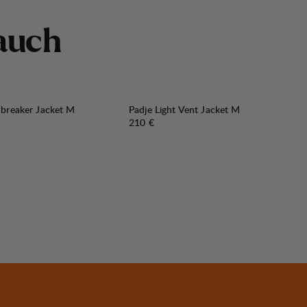
a
u
c
h
dbreaker Jacket M
Padje Light Vent Jacket M
preis
:
Preis:
210 €