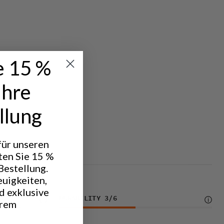
e 15 %
Ihre
llung
 für unseren
ten Sie 15 %
Bestellung.
euigkeiten,
d exklusive
DURABILITY
3
/6
hrem