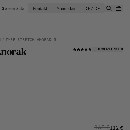
LAND AUSWÄH
Season Sale
Kontakt
Anmelden
DE / DE
N
TYRE STRETCH ANORAK M
LESEN SIE ALLE
A
n
o
r
a
k
1 BEWERTUNGEN
Originalpreis:
160 €
Verkaufs
112 €