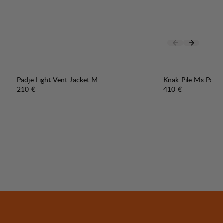
Padje Light Vent Jacket M
Knak Pile Ms Parka
Preis:
Preis:
210 €
410 €