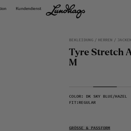
tion
Kundendienst
BEKLEIDUNG
HERREN
JACKE
T
y
r
e
S
t
r
e
t
c
h
M
COLOR
:
DK SKY BLUE/HAZEL
FIT
:
REGULAR
GRÖSSE & PASSFORM