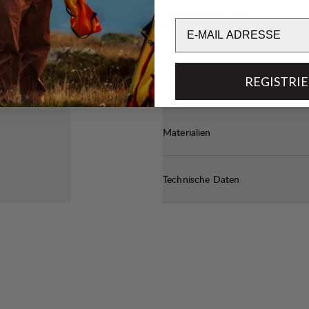
LIGHTWEIGHT
6
/6
Email
REGISTRI
Transparenz
Materialien
Technische Daten