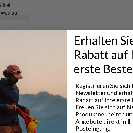
 frei
 was auf
rfekte Wahl
tung.
Erhalten Si
Rabatt auf 
erste Beste
Hervorragend für
CLASSIC TREKKING
Registrieren Sie sich
Newsletter und erhal
Rabatt auf Ihre erste 
Freuen Sie sich auf N
Leistung
Produktneuheiten un
BREATHABILITY
5
/6
Angebote direkt in I
Posteingang.