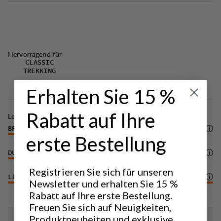
Dinge konzentrieren kannst.
Imprägnierung
Hervorragend für
CLASSIC
TREKKING
Erhalten Sie 15 %
Rabatt auf Ihre
Leistung
BREATHABILITY
5
/6
erste Bestellung
DURABILITY
3
/6
Registrieren Sie sich für unseren
LIGHTWEIGHT
6
/6
Newsletter und erhalten Sie 15 %
Rabatt auf Ihre erste Bestellung.
Freuen Sie sich auf Neuigkeiten,
Produktneuheiten und exklusive