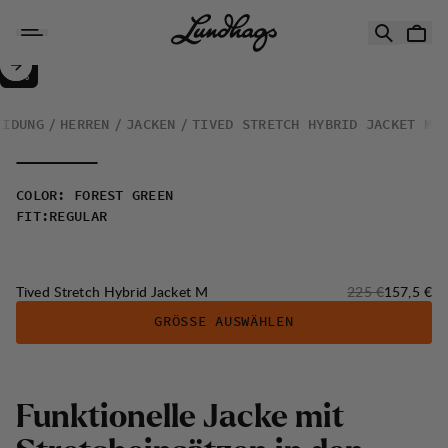
Zum Inhalt springen
Tived Stretch Hybrid Jacket M
30%
VERKAUF
:
EIDUNG
HERREN
JACKEN
TIVED STRETCH HYBRID JACKET M
COLOR
:
FOREST GREEN
FIT
:
REGULAR
Originalpreis:
Verkaufsp
Tived Stretch Hybrid Jacket M
225 €
157,5 €
GRÖSSE AUSWÄHLEN
F
u
n
k
t
i
o
n
e
l
l
e
J
a
c
k
e
m
i
t