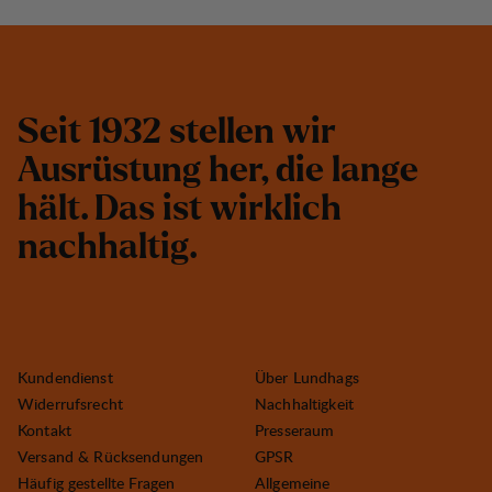
S
e
i
t
1
9
3
2
s
t
e
l
l
e
n
w
i
r
A
u
s
r
ü
s
t
u
n
g
h
e
r
,
d
i
e
l
a
n
g
e
h
ä
l
t
.
D
a
s
i
s
t
w
i
r
k
l
i
c
h
n
a
c
h
h
a
l
t
i
g
.
Kundendienst
Über Lundhags
Widerrufsrecht
Nachhaltigkeit
Kontakt
Presseraum
Versand & Rücksendungen
GPSR
Häufig gestellte Fragen
Allgemeine