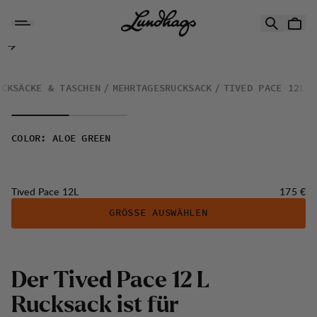
Zum Inhalt springen
Tived Pace 12L
UCKSÄCKE & TASCHEN
MEHRTAGESRUCKSACK
TIVED PACE 12L
COLOR
:
ALOE GREEN
Preis:
Tived Pace 12L
175 €
GRÖSSE AUSWÄHLEN
Der Tived Pace 12 L
Rucksack ist für