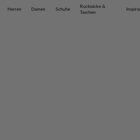
Zum Inhalt springen
Rucksäcke &
Herren
Damen
Schuhe
Inspira
Taschen
Shoe Laces 150cm