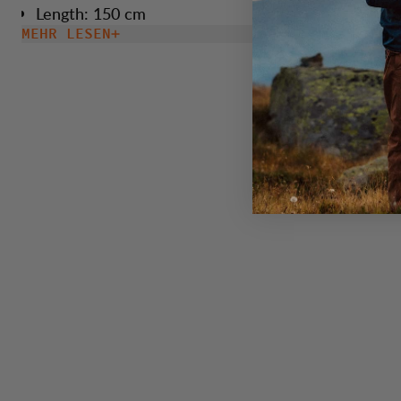
Length: 150 cm
MEHR LESEN
Works fine woth any other boots och shoes.