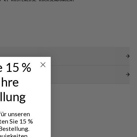
0 €. KOSTENLOSE RÜCKSENDUNGEN.
e 15 %
Ihre
llung
 für unseren
ten Sie 15 %
Bestellung.
euigkeiten,