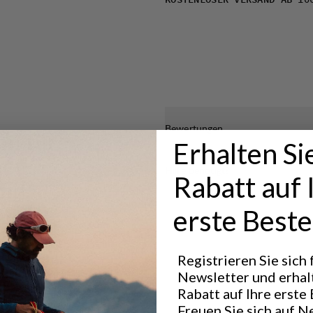
KOSTENLOSER VERSAND AB 10
Bewertungen
cm für
Erhalten Si
ned,
Hilfe benötigt?
Rabatt auf 
id,
erste Beste
ide BC.
0 cm für
Registrieren Sie sich
essional Mid,
Newsletter und erhal
Rabatt auf Ihre erste 
Freuen Sie sich auf N