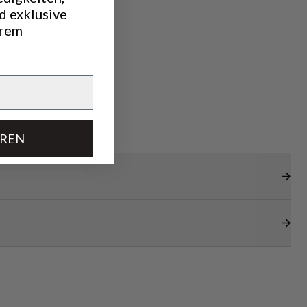
d exklusive
hrem
EREN