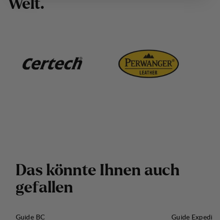
W
e
l
t
.
D
a
s
k
ö
n
n
t
e
I
h
n
e
n
a
u
c
h
g
e
f
a
l
l
e
n
Guide BC
Guide Expediti