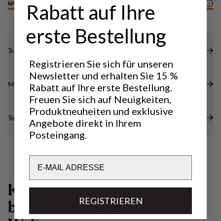
WATER PROTECTION
6
/6
Rabatt auf Ihre
erste Bestellung
Transparenz
Registrieren Sie sich für unseren
Newsletter und erhalten Sie 15 %
Materialien
Rabatt auf Ihre erste Bestellung.
Freuen Sie sich auf Neuigkeiten,
Produktneuheiten und exklusive
Technische Daten
Angebote direkt in Ihrem
Posteingang.
Email
K
o
n
z
i
p
i
e
r
t
m
i
t
e
i
n
i
g
e
n
d
e
r
REGISTRIEREN
b
e
s
t
e
n
T
e
c
h
n
o
l
o
g
i
e
n
d
e
r