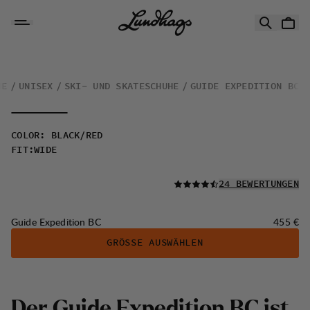
Zum Inhalt springen
Guide Expedition BC
HE
UNISEX
SKI- UND SKATESCHUHE
GUIDE EXPEDITION BC
COLOR
:
BLACK/RED
FIT
:
WIDE
LESEN SIE ALLE
24 BEWERTUNGEN
Preis:
Guide Expedition BC
455 €
GRÖSSE AUSWÄHLEN
D
e
r
G
u
i
d
e
E
x
p
e
d
i
t
i
o
n
B
C
i
s
t