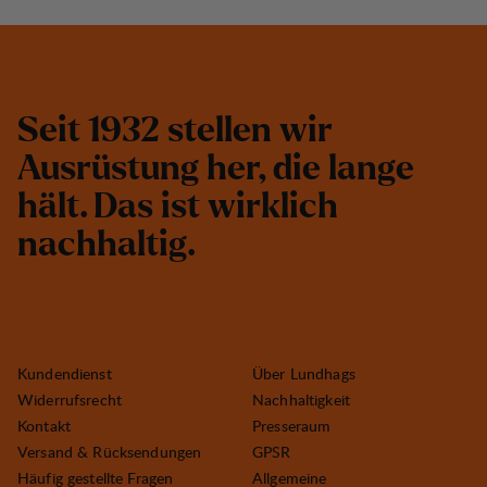
S
e
i
t
1
9
3
2
s
t
e
l
l
e
n
w
i
r
A
u
s
r
ü
s
t
u
n
g
h
e
r
,
d
i
e
l
a
n
g
e
h
ä
l
t
.
D
a
s
i
s
t
w
i
r
k
l
i
c
h
n
a
c
h
h
a
l
t
i
g
.
Kundendienst
Über Lundhags
Widerrufsrecht
Nachhaltigkeit
Kontakt
Presseraum
Versand & Rücksendungen
GPSR
Häufig gestellte Fragen
Allgemeine