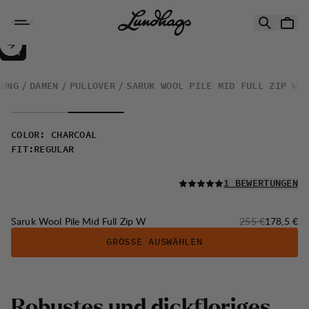
Zum Inhalt springen
Saruk Wool Pile Mid Full Zip W
30%
VERKAUF
:
DUNG
DAMEN
PULLOVER
SARUK WOOL PILE MID FULL ZIP W
COLOR
:
CHARCOAL
FIT
:
REGULAR
LESEN SIE ALLE
1 BEWERTUNGEN
Originalpreis:
Verkaufsp
Saruk Wool Pile Mid Full Zip W
255 €
178,5 €
GRÖSSE AUSWÄHLEN
R
o
b
u
s
t
e
s
u
n
d
d
i
c
k
f
l
o
r
i
g
e
s