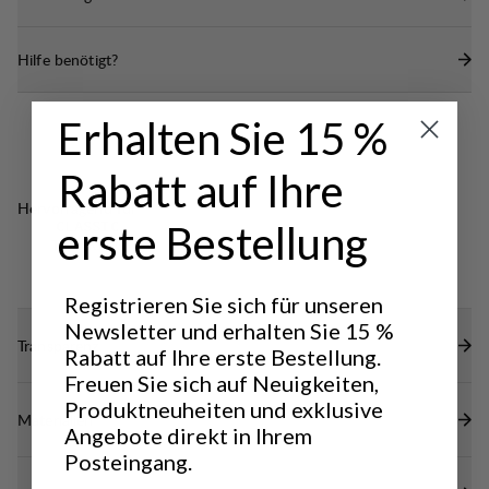
Flache Eingrifftaschen mit Reißverschluss
Durchgehende Windschutzleiste an der
Hilfe benötigt?
Innenseite des Reißverschlusses.
Hoher Kragen mit Kinnschutz.
Erhalten Sie 15 %
Rabatt auf Ihre
Hervorragend für
erste Bestellung
CLASSIC
TREKKING
Registrieren Sie sich für unseren
Newsletter und erhalten Sie 15 %
Transparenz
Rabatt auf Ihre erste Bestellung.
Freuen Sie sich auf Neuigkeiten,
Produktneuheiten und exklusive
Materialien
Angebote direkt in Ihrem
Posteingang.