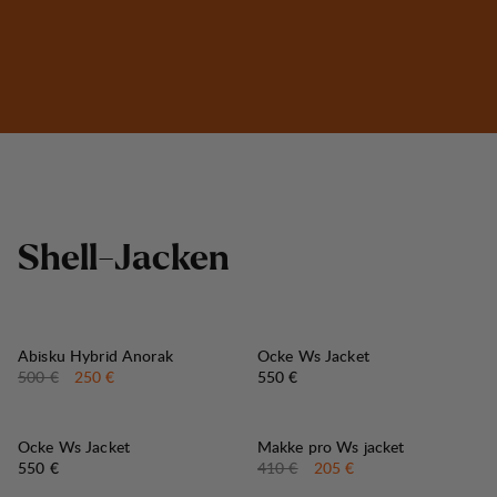
S
h
e
l
l
-
J
a
c
k
e
n
50%
VERKAUF
:
Abisku Hybrid Anorak
Ocke Ws Jacket
Originalpreis:
Verkaufspreis
:
Preis:
500 €
250 €
550 €
50%
VERKAUF
:
Ocke Ws Jacket
Makke pro Ws jacket
Preis:
Originalpreis:
Verkaufspreis
:
550 €
410 €
205 €