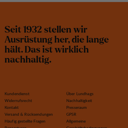
S
e
i
t
1
9
3
2
s
t
e
l
l
e
n
w
i
r
A
u
s
r
ü
s
t
u
n
g
h
e
r
,
d
i
e
l
a
n
g
e
h
ä
l
t
.
D
a
s
i
s
t
w
i
r
k
l
i
c
h
n
a
c
h
h
a
l
t
i
g
.
Kundendienst
Über Lundhags
Widerrufsrecht
Nachhaltigkeit
Kontakt
Presseraum
Versand & Rücksendungen
GPSR
Häufig gestellte Fragen
Allgemeine
Reparaturen
Geschäftsbedingungen