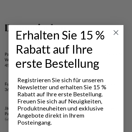
D
a
u
n
e
n
j
a
c
k
e
n
Erhalten Sie 15 %
Rabatt auf Ihre
Padje Light Tech Down Jacket
Fulu Down Hooded Jacket W
erste Bestellung
Preis:
W
365 €
Preis:
455 €
Registrieren Sie sich für unseren
Fulu Down Hooded Jacket W
Stockholm Down Parka W
Newsletter und erhalten Sie 15 %
Preis:
Preis:
365 €
455 €
Rabatt auf Ihre erste Bestellung.
Freuen Sie sich auf Neuigkeiten,
50%
50%
Produktneuheiten und exklusive
VERKAUF
:
VERKAUF
:
Järpen All Weather Down
Järpen All Weather Down
Parka W
Parka W
Angebote direkt in Ihrem
Originalpreis:
Verkaufspreis
:
Originalpreis:
Verkaufspreis
:
560 €
280 €
560 €
280 €
Posteingang.