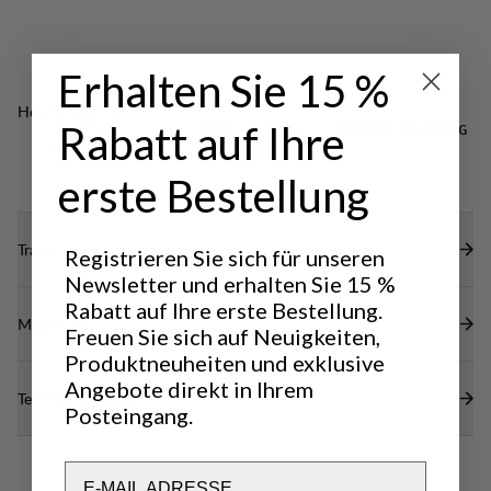
und hält gleichzeitig Brust und Hals warm.
Eine Brusttasche mit Reißverschluss und
Isolationspolsterung.
Zwei-Wege-Frontreißverschluss mit Sturmklappe
Erhalten Sie 15 %
und Kinnschutz.
Hervorragend für
DWR-Behandlung (100 % frei von
Rabatt auf Ihre
CLASSIC
LIGHT & TECH
NORDIC SKATING
Fluorkohlenwasserstoffen), um Wasser und
TREKKING
TREKKING
erste Bestellung
Schmutz abzuweisen.
Transparenz
Registrieren Sie sich für unseren
Newsletter und erhalten Sie 15 %
Rabatt auf Ihre erste Bestellung.
Materialien
Freuen Sie sich auf Neuigkeiten,
Produktneuheiten und exklusive
Angebote direkt in Ihrem
Technische Daten
Posteingang.
Email