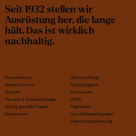
S
e
i
t
1
9
3
2
s
t
e
l
l
e
n
w
i
r
A
u
s
r
ü
s
t
u
n
g
h
e
r
,
d
i
e
l
a
n
g
e
h
ä
l
t
.
D
a
s
i
s
t
w
i
r
k
l
i
c
h
n
a
c
h
h
a
l
t
i
g
.
Kundendienst
Über Lundhags
Widerrufsrecht
Nachhaltigkeit
Kontakt
Presseraum
Versand & Rücksendungen
GPSR
Häufig gestellte Fragen
Allgemeine
Reparaturen
Geschäftsbedingungen
Datenschutzerklärung