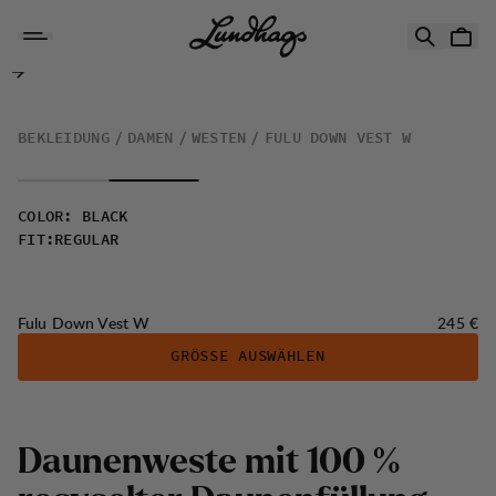
Zum Inhalt springen
Fulu Down Vest W
BEKLEIDUNG
DAMEN
WESTEN
FULU DOWN VEST W
COLOR
:
BLACK
FIT
:
REGULAR
Preis:
Fulu Down Vest W
245 €
GRÖSSE AUSWÄHLEN
D
a
u
n
e
n
w
e
s
t
e
m
i
t
1
0
0
%