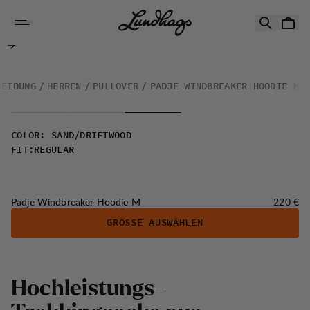
Zum Inhalt springen
Padje Windbreaker Hoodie M
LEIDUNG
HERREN
PULLOVER
PADJE WINDBREAKER HOODIE M
COLOR
:
SAND/DRIFTWOOD
FIT
:
REGULAR
Preis:
Padje Windbreaker Hoodie M
220 €
GRÖSSE AUSWÄHLEN
H
o
c
h
l
e
i
s
t
u
n
g
s
-