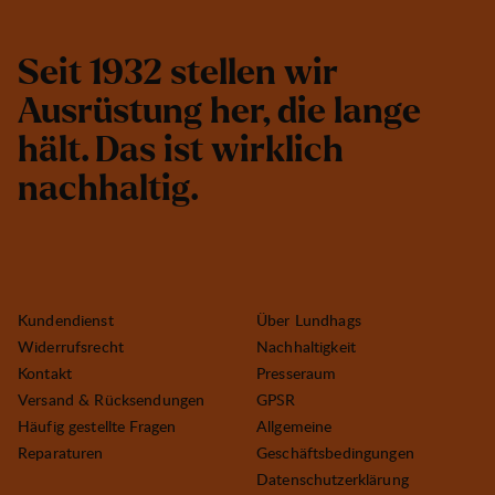
S
e
i
t
1
9
3
2
s
t
e
l
l
e
n
w
i
r
A
u
s
r
ü
s
t
u
n
g
h
e
r
,
d
i
e
l
a
n
g
e
h
ä
l
t
.
D
a
s
i
s
t
w
i
r
k
l
i
c
h
n
a
c
h
h
a
l
t
i
g
.
Kundendienst
Über Lundhags
Widerrufsrecht
Nachhaltigkeit
Kontakt
Presseraum
Versand & Rücksendungen
GPSR
Häufig gestellte Fragen
Allgemeine
Reparaturen
Geschäftsbedingungen
Datenschutzerklärung