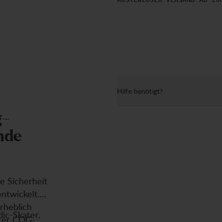
KOSTENLOSER VERSAND AB 10
Hilfe benötigt?
g
-
n
d
e
e Sicherheit
ntwickelt.
rheblich
ic-Skater,
arer COG-