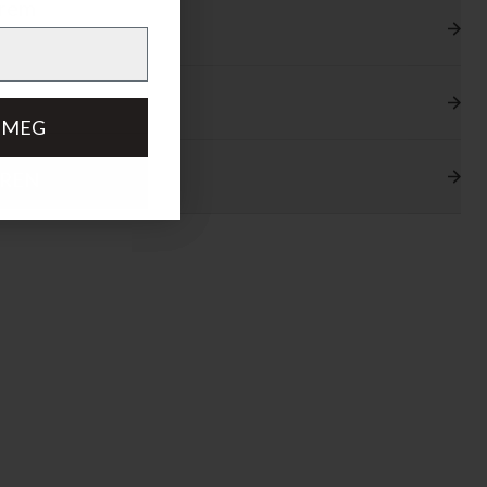
hrem
 MEG
EREN