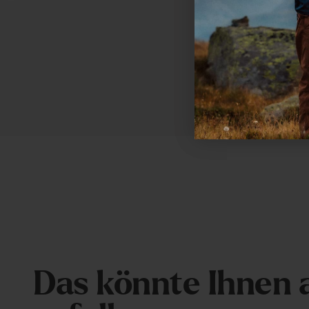
Das adaptive High Anchoring Rescue System™ (H
Körpergurt, Karabiner und Schrittgurt hilft Ihnen, i
bestmöglichen Wasserposition zu bleiben und erlei
Überqueren der Eiskante bei einer Rettungsaktion
Artikel™ lassen sich leicht abnehmen, wenn der Ru
andere Aktivitäten als das Skaten verwendet wird.
Rückplatte aus geschäumter PE-Platte zur Abstütz
Stützendes Tragesystem durch Lastenheber, flexibl
mit Pfeife und Schultergurte mit mehreren Dichte
COG-Hüftgurt™, mit dem Sie den Schwerpunkt ab
können, indem Sie die Rückenlänge des Tragesyste
Hüftgurt inkl. seitlich angebrachtem Schnallenversc
erweiterten Tragekomfort.
Rolltop-Verschluss mit I-Kompression, eine
Reißverschlusstasche mit Schlüsselclip und Daisy-
D
a
s
k
ö
n
n
t
e
I
h
n
e
n
Befestigungspunkten.