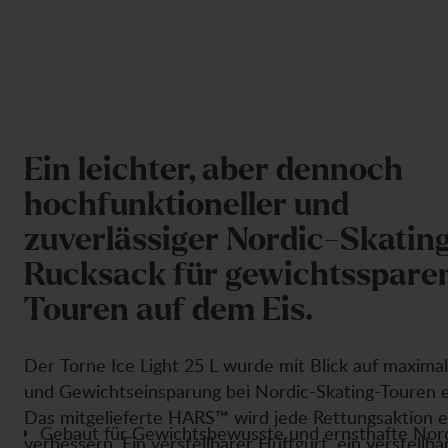
E
i
n
l
e
i
c
h
t
e
r
,
a
b
e
r
d
e
n
n
o
c
h
h
o
c
h
f
u
n
k
t
i
o
n
e
l
l
e
r
u
n
d
z
u
v
e
r
l
ä
s
s
i
g
e
r
N
o
r
d
i
c
-
S
k
a
t
i
n
R
u
c
k
s
a
c
k
f
ü
r
g
e
w
i
c
h
t
s
s
p
a
r
e
T
o
u
r
e
n
a
u
f
d
e
m
E
i
s
.
Der Torne Ice Light 25 L wurde mit Blick auf maximal
und Gewichtseinsparung bei Nordic-Skating-Touren e
Das mitgelieferte HARS™ wird jede Rettungsaktion e
Gebaut für Gewichtsbewusste und ernsthafte Nord
verbessern. Ein verstellbarer Hüftgurt, ein verstellb