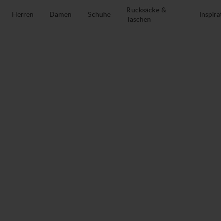
Zum Inhalt springen
Rucksäcke &
Herren
Damen
Schuhe
Inspira
Taschen
Torne Ice Light 25L