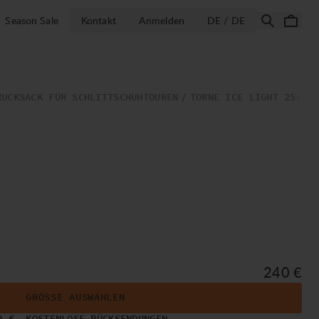
LAND AUSWÄH
Season Sale
Kontakt
Anmelden
DE / DE
RUCKSACK FÜR SCHLITTSCHUHTOUREN
TORNE ICE LIGHT 25L
Preis:
240 €
GRÖSSE AUSWÄHLEN