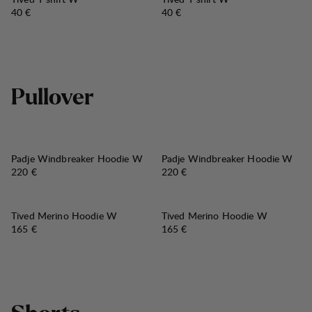
Preis:
Preis:
40 €
40 €
P
u
l
l
o
v
e
r
Padje Windbreaker Hoodie W
Padje Windbreaker Hoodie W
Preis:
Preis:
220 €
220 €
Tived Merino Hoodie W
Tived Merino Hoodie W
Preis:
Preis:
165 €
165 €