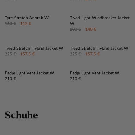
30%
30%
VERKAUF
:
VERKAUF
:
Tyre Stretch Anorak W
Tived Light Windbreaker Jacket
Originalpreis:
Verkaufspreis
:
160 €
112 €
W
Originalpreis:
Verkaufspreis
:
200 €
140 €
30%
30%
VERKAUF
:
VERKAUF
:
Tived Stretch Hybrid Jacket W
Tived Stretch Hybrid Jacket W
Originalpreis:
Verkaufspreis
:
Originalpreis:
Verkaufspreis
:
225 €
157,5 €
225 €
157,5 €
Padje Light Vent Jacket W
Padje Light Vent Jacket W
Preis:
Preis:
210 €
210 €
S
c
h
u
h
e