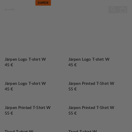
Kampagne - Sommerfavoriten - Damen
Zum Inhalt springen
DAMEN
Sommerfavoriten
Järpen Logo T-shirt W
Järpen Logo T-shirt W
Preis:
Preis:
45 €
45 €
Järpen Logo T-shirt W
Järpen Printed T-Shirt W
Preis:
Preis:
45 €
55 €
Järpen Printed T-Shirt W
Järpen Printed T-Shirt W
Preis:
Preis:
55 €
55 €
Tived T-shirt W
Tived T-shirt W