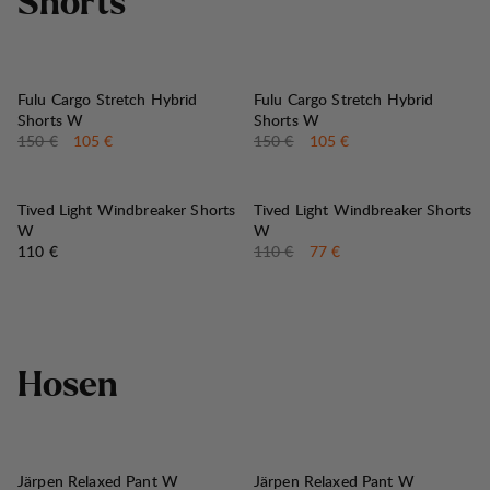
S
h
o
r
t
s
30%
30%
VERKAUF
:
VERKAUF
:
Fulu Cargo Stretch Hybrid
Fulu Cargo Stretch Hybrid
Shorts W
Shorts W
Originalpreis:
Verkaufspreis
:
Originalpreis:
Verkaufspreis
:
150 €
105 €
150 €
105 €
30%
VERKAUF
:
Tived Light Windbreaker Shorts
Tived Light Windbreaker Shorts
W
W
Preis:
Originalpreis:
Verkaufspreis
:
110 €
110 €
77 €
H
o
s
e
n
30%
30%
VERKAUF
:
VERKAUF
:
Järpen Relaxed Pant W
Järpen Relaxed Pant W