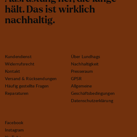
h
ä
l
t
.
D
a
s
i
s
t
w
i
r
k
l
i
c
h
n
a
c
h
h
a
l
t
i
g
.
Kundendienst
Über Lundhags
Widerrufsrecht
Nachhaltigkeit
Kontakt
Presseraum
Versand & Rücksendungen
GPSR
Häufig gestellte Fragen
Allgemeine
Reparaturen
Geschäftsbedingungen
Datenschutzerklärung
Facebook
Instagram