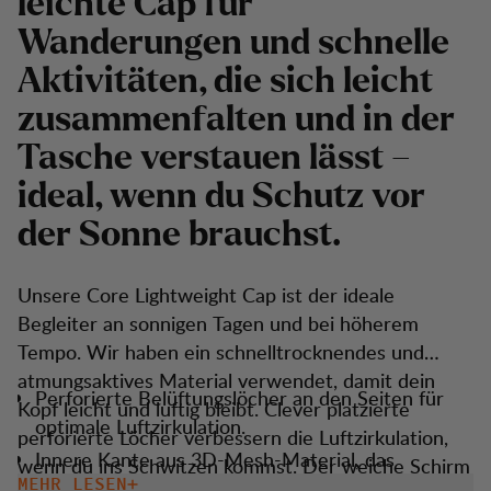
leichte Cap für
Wanderungen und schnelle
Aktivitäten, die sich leicht
zusammenfalten und in der
Tasche verstauen lässt –
ideal, wenn du Schutz vor
der Sonne brauchst.
Unsere Core Lightweight Cap ist der ideale
Begleiter an sonnigen Tagen und bei höherem
Tempo. Wir haben ein schnelltrocknendes und
atmungsaktives Material verwendet, damit dein
Perforierte Belüftungslöcher an den Seiten für
Kopf leicht und luftig bleibt. Clever platzierte
optimale Luftzirkulation.
perforierte Löcher verbessern die Luftzirkulation,
Innere Kante aus 3D-Mesh-Material, das
wenn du ins Schwitzen kommst. Der weiche Schirm
Feuchtigkeit ableitet und den Kopf trocken hält.
MEHR LESEN