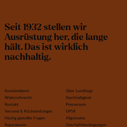
S
e
i
t
1
9
3
2
s
t
e
l
l
e
n
w
i
r
A
u
s
r
ü
s
t
u
n
g
h
e
r
,
d
i
e
l
a
n
g
e
h
ä
l
t
.
D
a
s
i
s
t
w
i
r
k
l
i
c
h
n
a
c
h
h
a
l
t
i
g
.
Kundendienst
Über Lundhags
Widerrufsrecht
Nachhaltigkeit
Kontakt
Presseraum
Versand & Rücksendungen
GPSR
Häufig gestellte Fragen
Allgemeine
Reparaturen
Geschäftsbedingungen