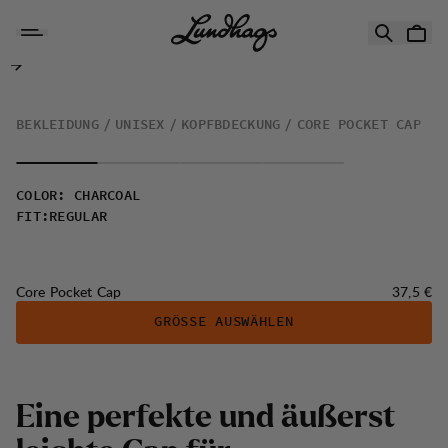
Zum Inhalt springen
Core Pocket Cap
BEKLEIDUNG
UNISEX
KOPFBDECKUNG
CORE POCKET CAP
COLOR
:
CHARCOAL
FIT
:
REGULAR
Preis:
Core Pocket Cap
37,5 €
GRÖSSE AUSWÄHLEN
Eine perfekte und äußerst