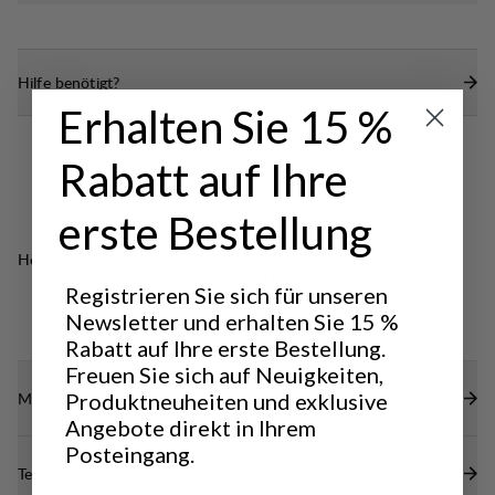
sorgt dafür, dass die Cap sich einfach
Hinten verstellbar mit einer leichten Schnalle und
zusammenfalten lässt – perfekt zum Mitnehmen
einem elastischen Band für eine optimale
oder Verstauen in der Tasche unterwegs.
Hilfe benötigt?
Passform.
Erhalten Sie 15 %
Die Cap hat einen weichen, etwas kürzeren
Schirm, sodass sie sich einfach zusammenfalten
Rabatt auf Ihre
und in der Tasche verstauen lässt.
Maschinenwaschbar.
erste Bestellung
Hervorragend für
LIGHT & TECH
CLASSIC
OUTDOOR LIFE
Registrieren Sie sich für unseren
TREKKING
TREKKING
Newsletter und erhalten Sie 15 %
Rabatt auf Ihre erste Bestellung.
Freuen Sie sich auf Neuigkeiten,
Materialien
Produktneuheiten und exklusive
Angebote direkt in Ihrem
Posteingang.
Technische Daten