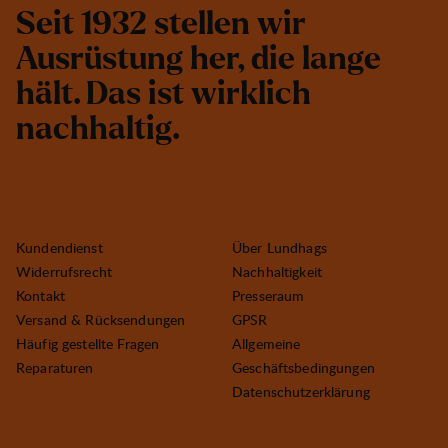
S
e
i
t
1
9
3
2
s
t
e
l
l
e
n
w
i
r
A
u
s
r
ü
s
t
u
n
g
h
e
r
,
d
i
e
l
a
n
g
e
h
ä
l
t
.
D
a
s
i
s
t
w
i
r
k
l
i
c
h
n
a
c
h
h
a
l
t
i
g
.
Kundendienst
Über Lundhags
Widerrufsrecht
Nachhaltigkeit
Kontakt
Presseraum
Versand & Rücksendungen
GPSR
Häufig gestellte Fragen
Allgemeine
Reparaturen
Geschäftsbedingungen
Datenschutzerklärung