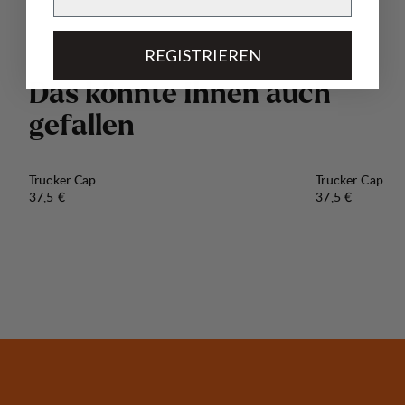
REGISTRIEREN
D
a
s
k
ö
n
n
t
e
I
h
n
e
n
a
u
c
h
g
e
f
a
l
l
e
n
Trucker Cap
Trucker Cap
Preis:
Preis:
37,5 €
37,5 €