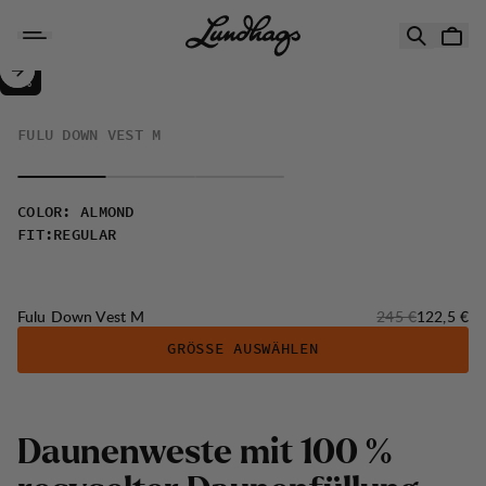
Zum Inhalt springen
Fulu Down Vest M
50%
VERKAUF
:
FULU DOWN VEST M
COLOR
:
ALMOND
FIT
:
REGULAR
Originalpreis:
Verkaufsp
Fulu Down Vest M
245 €
122,5 €
GRÖSSE AUSWÄHLEN
D
a
u
n
e
n
w
e
s
t
e
m
i
t
1
0
0
%