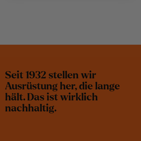
S
e
i
t
1
9
3
2
s
t
e
l
l
e
n
w
i
r
A
u
s
r
ü
s
t
u
n
g
h
e
r
,
d
i
e
l
a
n
g
e
h
ä
l
t
.
D
a
s
i
s
t
w
i
r
k
l
i
c
h
n
a
c
h
h
a
l
t
i
g
.