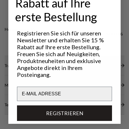
Rabatt auf Ihre
und hält gleichzeitig Brust und Hals warm.
Eine Brusttasche mit Reißverschluss und
Isolationspolsterung.
erste Bestellung
Zwei-Wege-Frontreißverschluss mit Sturmklappe
und Kinnschutz.
Hervorragend für
Registrieren Sie sich für unseren
DWR-Behandlung (100 % frei von
CLASSIC
LIGHT & TECH
NORDIC SKATING
Newsletter und erhalten Sie 15 %
Fluorkohlenwasserstoffen), um Wasser und
TREKKING
TREKKING
Rabatt auf Ihre erste Bestellung.
Schmutz abzuweisen.
Freuen Sie sich auf Neuigkeiten,
Produktneuheiten und exklusive
Transparenz
Angebote direkt in Ihrem
Posteingang.
Materialien
Email
Technische Daten
REGISTRIEREN