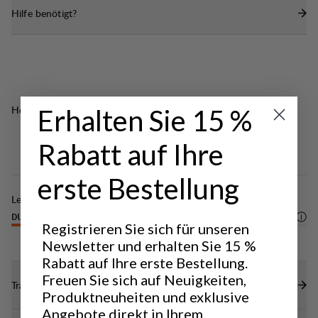
Doppelte Schlaufen zur Verwendung als
Hilfe benötigt?
zusätzliche Brust- oder Taillenkapsel.
Griff zum einfachen Tragen
Volume: 3 L
Hervorragend für
Erhalten Sie 15 %
CLASSIC
LIGHT & TECH
TREKKING
TREKKING
Rabatt auf Ihre
erste Bestellung
Leistung
DURABILITY
4
/6
Registrieren Sie sich für unseren
Newsletter und erhalten Sie 15 %
Rabatt auf Ihre erste Bestellung.
Freuen Sie sich auf Neuigkeiten,
Transparenz
Produktneuheiten und exklusive
Angebote direkt in Ihrem