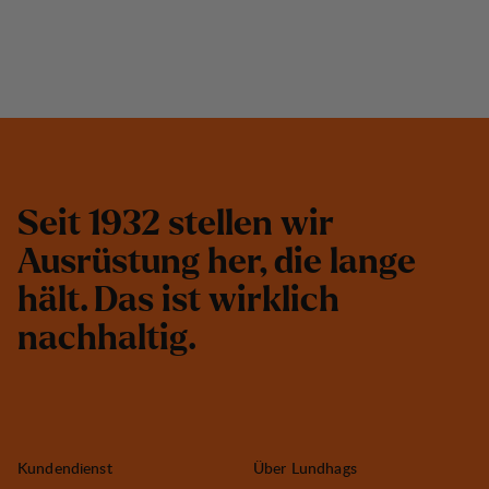
S
e
i
t
1
9
3
2
s
t
e
l
l
e
n
w
i
r
A
u
s
r
ü
s
t
u
n
g
h
e
r
,
d
i
e
l
a
n
g
e
h
ä
l
t
.
D
a
s
i
s
t
w
i
r
k
l
i
c
h
n
a
c
h
h
a
l
t
i
g
.
Kundendienst
Über Lundhags