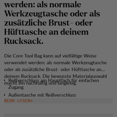
werden: als normale
Werkzeugtasche oder als
zusätzliche Brust- oder
Hüfttasche an deinem
Rucksack.
Die Core Tool Bag kann auf vielfältige Weise
verwendet werden: als normale Werkzeugtasche
oder als zusätzliche Brust- oder Hüfttasche an
deinem Rucksack. Die bewusste Materialauswahl
Reißverschluss am Hauptfach für einfachen
macht ihn nachhaltig und langlebig.
Zugang
Außentasche mit Reißverschluss
MEHR LESEN
Zwei offene und ein Reißverschlussfach im
Hauptfach