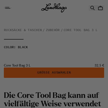
Zum Inhalt springen
Core Tool Bag 3 L
RUCKSÄCKE & TASCHEN
ZUBEHÖR
CORE TOOL BAG 3 L
COLOR
:
BLACK
Preis:
Core Tool Bag 3 L
32,5 €
GRÖSSE AUSWÄHLEN
Die Core Tool Bag kann auf
vielfältige Weise verwendet