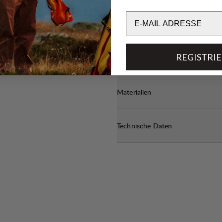
DURABILITY
4
/6
Email
REGISTRI
Transparenz
Materialien
Technische Daten