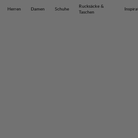
Zum Inhalt springen
Rucksäcke &
Herren
Damen
Schuhe
Inspira
Taschen
Core Rain Cover 15-30 L