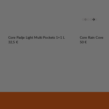
Core Padje Light Multi Pockets 1+1 L
Core Rain Cover >
Preis:
Preis:
32,5 €
50 €