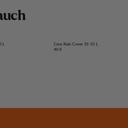
a
u
c
h
0 L
Core Rain Cover 35-55 L
Preis:
40 €