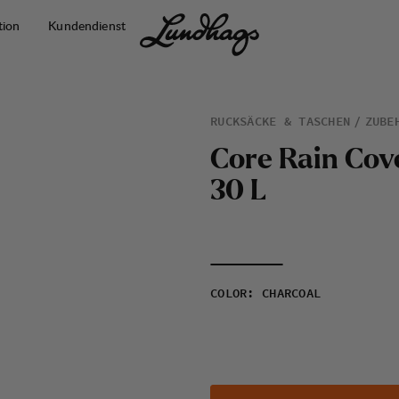
tion
Kundendienst
RUCKSÄCKE & TASCHEN
ZUBE
C
o
r
e
R
a
i
n
C
o
v
3
0
L
COLOR
:
CHARCOAL