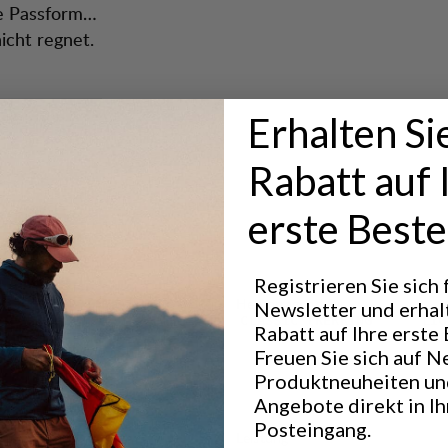
re Passform
icht regnet.
für eine eng
Erhalten Si
Rabatt auf 
he
erste Beste
Registrieren Sie sich
Hervorragend für
Newsletter und erhal
CLASSIC TREKKING
LIG
Rabatt auf Ihre erste 
T
Freuen Sie sich auf N
Produktneuheiten un
Angebote direkt in I
Posteingang.
Leistung