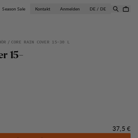
LAND AUSWÄH
Season Sale
Kontakt
Anmelden
DE / DE
HÖR
CORE RAIN COVER 15-30 L
e
r
1
5
-
Preis:
37,5 €