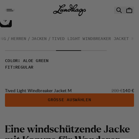
Zum Inhalt springen
Tived Light Windbreaker Jacket M
30%
VERKAUF
:
UNG
HERREN
JACKEN
TIVED LIGHT WINDBREAKER JACKET M
COLOR
:
ALOE GREEN
FIT
:
REGULAR
Originalpreis:
Verkaufs
Tived Light Windbreaker Jacket M
200 €
140 €
GRÖSSE AUSWÄHLEN
Eine windschützende Jacke