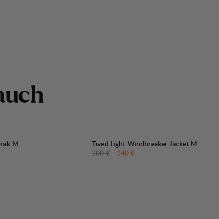
a
u
c
h
30%
VERKAUF
:
orak M
Tived Light Windbreaker Jacket M
preis
:
Originalpreis:
Verkaufspreis
:
200 €
140 €