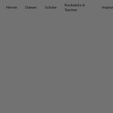
Zum Inhalt springen
Rucksäcke &
Herren
Damen
Schuhe
Inspira
Taschen
Authentic Ms Jacket
50%
VERKAUF
: