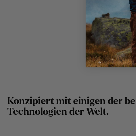
K
o
n
z
i
p
i
e
r
t
m
i
t
e
i
n
i
g
e
n
d
e
r
b
e
T
e
c
h
n
o
l
o
g
i
e
n
d
e
r
W
e
l
t
.