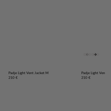
Padje Light Vent Jacket M
Padje Light Vent J
Preis:
Preis:
210 €
210 €