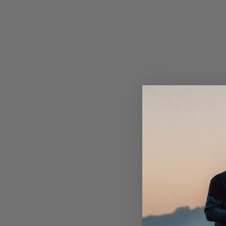
Verstellbare, schützende Kapuze.
Mit Klettband verstellbare Ärmelbündchen zum Sc
Elementen.
Mit Kordelzug verstellbarer Saum.
Wasser- und schmutzabweisende DWR-Imprägnier
frei).