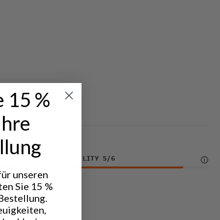
e 15 %
Ihre
llung
DURABILITY
5
/6
 für unseren
ten Sie 15 %
Bestellung.
euigkeiten,