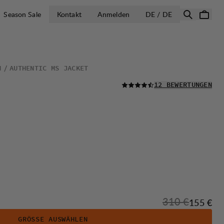
LAND AUSWÄH
Season Sale
Kontakt
Anmelden
DE / DE
N
AUTHENTIC MS JACKET
LESEN SIE ALLE
12 BEWERTUNGEN
Originalpreis:
310 €
Verkaufs
155 €
GRÖSSE AUSWÄHLEN