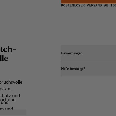
KOSTENLOSER VERSAND AB 10
t
c
h
-
Bewertungen
l
l
e
Hilfe benötigt?
pruchsvolle
hsten
schutz und
fort und
 und
aum und
rkulation