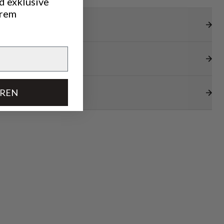
d exklusive
hrem
EREN