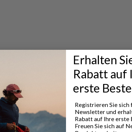
hutz vor den
ung (PFC-
Hervorragend für
Erhalten Si
CLASSIC TREKKING
Rabatt auf 
erste Beste
Leistung
BREATHABILITY
5
/6
Registrieren Sie sich
Newsletter und erhal
LIGHTWEIGHT
3
/6
Rabatt auf Ihre erste 
Freuen Sie sich auf N