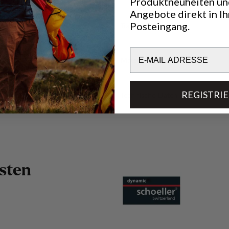
Produktneuheiten un
Angebote direkt in I
Posteingang.
Transparenz
Email
Materialien
REGISTRI
Technische Daten
s
t
e
n