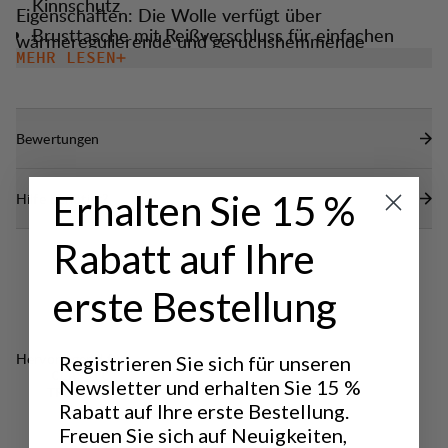
Kinnschutz
Eigenschaften: Die Wolle verfügt über
Brusttasche mit Reißverschluss für einfachen
wärmeregulierende und geruchshemmende
Zugang
MEHR LESEN
Qualitäten, während Polyester für
Hoher, schützender Kragen
Strapazierfähigkeit und schnelles Trocknen sorgt.
Ein angenehm warmer Style mit klaren Linien und in
Zwei Reißverschlusstaschen für die Hände
Bewertungen
normaler Passform.
Elastischer Ärmelabschluss/Bund.
Erhalten Sie 15 %
Hilfe benötigt?
Rabatt auf Ihre
erste Bestellung
Hervorragend für
Registrieren Sie sich für unseren
CLASSIC
Newsletter und erhalten Sie 15 %
TREKKING
Rabatt auf Ihre erste Bestellung.
Freuen Sie sich auf Neuigkeiten,