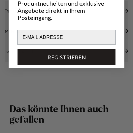
Produktneuheiten und exklusive
Angebote direkt in Ihrem
Transparenz
Posteingang.
Materialien
Email
Technische Daten
REGISTRIEREN
D
a
s
k
ö
n
n
t
e
I
h
n
e
n
a
u
c
h
g
e
f
a
l
l
e
n