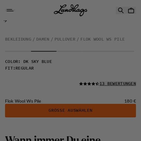
Zum Inhalt springen
Flok Wool Ws Pile
BEKLEIDUNG
DAMEN
PULLOVER
FLOK WOOL WS PILE
COLOR
:
DK SKY BLUE
FIT
:
REGULAR
LESEN SIE ALLE
13 BEWERTUNGEN
Preis:
Flok Wool Ws Pile
180 €
GRÖSSE AUSWÄHLEN
Wann immer Du eine