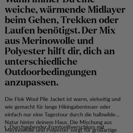
weiche, wärmende Midlayer
beim Gehen, Trekken oder
Laufen benötigst. Der Mix
aus Merinowolle und
Polyester hilft dir, dich an
unterschiedliche
Outdoorbedingungen
anzupassen.
Die Flok Wool Pile Jacket ist warm, vielseitig und
wie gemacht für lange Hikingabenteuer oder
einfach nur eine Tagestour durch die halbwilde
Natur hinter deinem Haus. Die Mischung aus
Durchgehender Frontreißverschluss mit
Merinowolle und Polyester sorgt für großartige