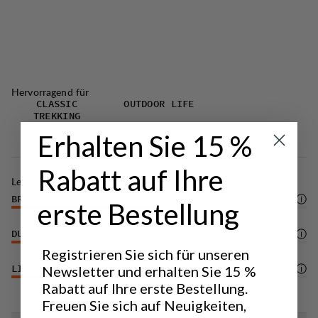
zusätzlichen Schlaufe vorne für Ausrüstung.
Hosenschlitz mit Reißverschluss und klassischem
Jeansknopf.
DWR-Imprägnierung (100% PFAS-frei), die
Wasser und Schmutz abweist.
Hervorragend für
CLASSIC
OUTDOOR LIFE
TREKKING
Erhalten Sie 15 %
Rabatt auf Ihre
Leistung
BREATHABILITY
3
/6
erste Bestellung
DURABILITY
4
/6
Registrieren Sie sich für unseren
Newsletter und erhalten Sie 15 %
LIGHTWEIGHT
3
/6
Rabatt auf Ihre erste Bestellung.
Freuen Sie sich auf Neuigkeiten,