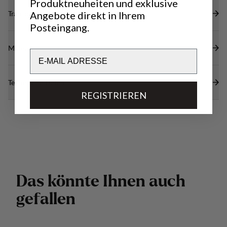
Produktneuheiten und exklusive
Transparenz
Angebote direkt in Ihrem
Posteingang.
Materialien
Email
Technische Daten
REGISTRIEREN
D
a
s
k
ö
n
n
t
e
I
h
n
e
n
a
u
c
h
g
e
f
a
l
l
e
n