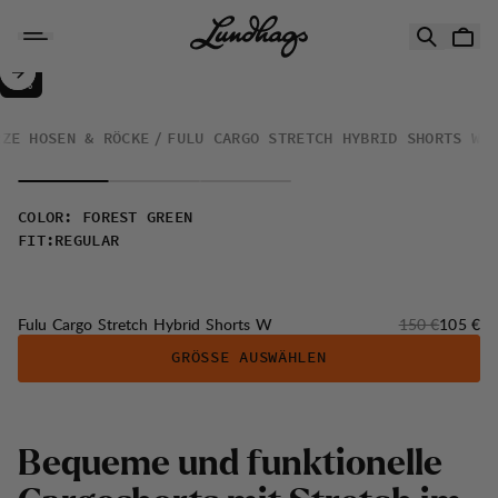
Zum Inhalt springen
Fulu Cargo Stretch Hybrid Shorts W
30%
VERKAUF
:
RZE HOSEN & RÖCKE
FULU CARGO STRETCH HYBRID SHORTS W
COLOR
:
FOREST GREEN
FIT
:
REGULAR
Originalpreis:
Verkaufs
Fulu Cargo Stretch Hybrid Shorts W
150 €
105 €
GRÖSSE AUSWÄHLEN
B
e
q
u
e
m
e
u
n
d
f
u
n
k
t
i
o
n
e
l
l
e