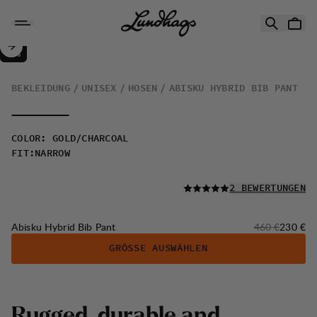
Zum Inhalt springen
Abisku Hybrid Bib Pant
50%
VERKAUF
:
BEKLEIDUNG
UNISEX
HOSEN
ABISKU HYBRID BIB PANT
COLOR
:
GOLD/CHARCOAL
FIT
:
NARROW
LESEN SIE ALLE
2 BEWERTUNGEN
Originalpreis:
Verkaufs
Abisku Hybrid Bib Pant
460 €
230 €
GRÖSSE AUSWÄHLEN
R
u
g
g
e
d
,
d
u
r
a
b
l
e
a
n
d