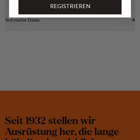
REGISTRIEREN
Technische Daten
S
e
i
t
1
9
3
2
s
t
e
l
l
e
n
w
i
r
A
u
s
r
ü
s
t
u
n
g
h
e
r
,
d
i
e
l
a
n
g
e