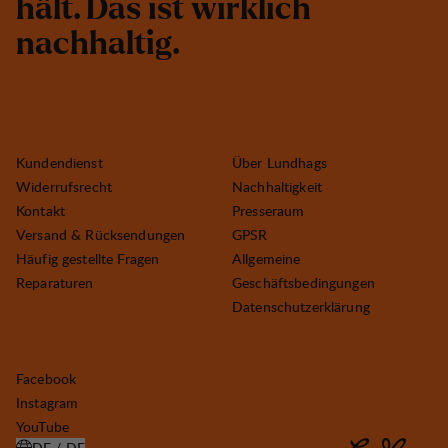
h
ä
l
t
.
D
a
s
i
s
t
w
i
r
k
l
i
c
h
n
a
c
h
h
a
l
t
i
g
.
Kundendienst
Über Lundhags
Widerrufsrecht
Nachhaltigkeit
Kontakt
Presseraum
Versand & Rücksendungen
GPSR
Häufig gestellte Fragen
Allgemeine
Reparaturen
Geschäftsbedingungen
Datenschutzerklärung
Facebook
Instagram
YouTube
DE / DE