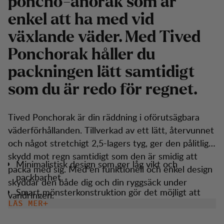
poncho-anorak som är
enkel att ha med vid
växlande väder. Med Tived
Ponchorak håller du
packningen lätt samtidigt
som du är redo för regnet.
Tived Ponchorak är din räddning i oförutsägbara
väderförhållanden. Tillverkad av ett lätt, återvunnet
och något stretchigt 2,5-lagers tyg, ger den pålitligt
skydd mot regn samtidigt som den är smidig att
Minimalistisk design som ger låg vikt och
packa med sig. Med en funktionell och enkel design
packbarhet.
skyddar den både dig och din ryggsäck under
Smart mönsterkonstruktion gör det möjligt att
vandringen.
använda ponchoraken över en ryggsäck för
LÄS MER
maximalt skydd mot regn.