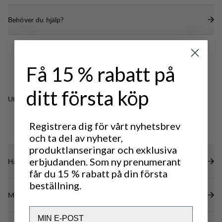
Enkel justering baktill för att reglera huvan med
Behöver du hjälp?
en hand.
En stor, centrerad ficka med kardborrestängning.
Kardborreband vid ärmarna.
Lätt stretch i tyget för ökad komfort.
Få 15 % rabatt på
DWR-behandling (100% PFAS-fri) för att avvisa
ditt första köp
vatten och smuts.
Utmärkt för
LIGHT & TECH
CLASSIC
OUTDOOR LIFE
TREKKING
TREKKING
Registrera dig för vårt nyhetsbrev
och ta del av nyheter,
produktlanseringar och exklusiva
erbjudanden. Som ny prenumerant
Hållbarhetsegenskaper
får du 15 % rabatt på din första
beställning.
Material
Email