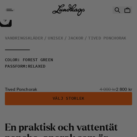
Hoppa till innehåll
Tived Ponchorak
30%
REA
:
VANDRINGSKLÄDER
UNISEX
JACKOR
TIVED PONCHORAK
COLOR
:
FOREST GREEN
PASSFORM
:
RELAXED
Originalpris:
Reapris
:
Tived Ponchorak
4 000 kr
2 800 kr
VÄLJ STORLEK
En praktisk och vattentät