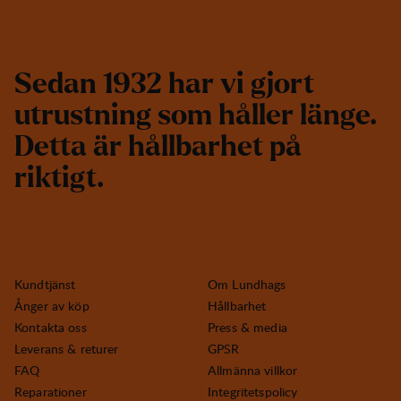
S
e
d
a
n
1
9
3
2
h
a
r
v
i
g
j
o
r
t
u
t
r
u
s
t
n
i
n
g
s
o
m
h
å
l
l
e
r
l
ä
n
g
e
.
D
e
t
t
a
ä
r
h
å
l
l
b
a
r
h
e
t
p
å
r
i
k
t
i
g
t
.
Kundtjänst
Om Lundhags
Ånger av köp
Hållbarhet
Kontakta oss
Press & media
Leverans & returer
GPSR
FAQ
Allmänna villkor
Reparationer
Integritetspolicy