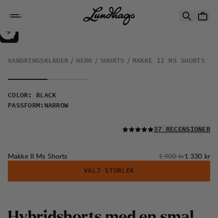
Hoppa till innehåll
Makke II Ms Shorts
30%
REA
:
VANDRINGSKLÄDER
HERR
SHORTS
MAKKE II MS SHORTS
COLOR
:
BLACK
PASSFORM
:
NARROW
LÄS ALLA
37 RECENSIONER
Originalpris:
Reapris
:
Makke II Ms Shorts
1 900 kr
1 330 kr
VÄLJ STORLEK
Hybridshorts med en smal