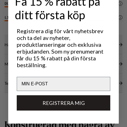
Få 15 % rabatt på
DURABILITY
4
/6
ditt första köp
LIGHTWEIGHT
5
/6
Registrera dig för vårt nyhetsbrev
och ta del av nyheter,
produktlanseringar och exklusiva
Hållbarhetsegenskaper
erbjudanden. Som ny prenumerant
får du 15 % rabatt på din första
Material
beställning.
Email
Tekniska specifikationer
REGISTRERA MIG
K
o
n
s
t
r
u
e
r
a
d
m
e
d
n
å
g
r
a
a
v