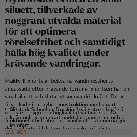
siluett, tillverkade av
noggrant utvalda material
för att optimera
rörelsefrihet och samtidigt
hålla hög kvalitet under
krävande vandringar.
Makke II Shorts är bekväma vandringsshorts
anpassade efter krävande terräng. Shortsen har en
smal siluett och slutar strax ovanför knäet. De är
tillverkade i en hybridkonstruktion med smart
Slitstark Schoeller Dryskin 4-vägsstretch på säte,
mönsterdesign och högkvalitativa material. De
knän och gren ger utmärkt fukthantering och
funktionella och användarvänliga funktionerna gör
komfort.
dessa shorts till det perfekta valet på nästa
LÄS MER
Justering i midjan för perfekt passform.
vandringstur.