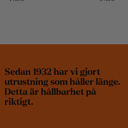
S
e
d
a
n
1
9
3
2
h
a
r
v
i
g
j
o
r
t
u
t
r
u
s
t
n
i
n
g
s
o
m
h
å
l
l
e
r
l
ä
n
g
e
.
D
e
t
t
a
ä
r
h
å
l
l
b
a
r
h
e
t
p
å
r
i
k
t
i
g
t
.