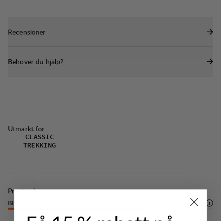
Smidiga handfickor med dragkedja och meshfoder
för ventilation.
Recensioner
Två rymliga lårfickor med dragkedjor och
bälgkonstruktion för att ha kartor eller andra små
Behöver du hjälp?
föremål nära till hands. Inre telefonficka i höger
lårficka.
DWR-behandling (100% PFAS-fri) som avvisar
vatten och smuts.
Utmärkt för
CLASSIC
TREKKING
Prestanda
BREATHABILITY
4
/6