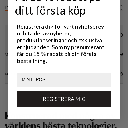
ditt första köp
LIGHTWEIGHT
3
/6
Registrera dig för vårt nyhetsbrev
och ta del av nyheter,
Hållbarhetsegenskaper
produktlanseringar och exklusiva
erbjudanden. Som ny prenumerant
får du 15 % rabatt på din första
Material
beställning.
Tekniska specifikationer
Email
REGISTRERA MIG
K
o
n
s
t
r
u
e
r
a
d
m
e
d
n
å
g
r
a
a
v
v
ä
r
l
d
e
n
s
b
ä
s
t
a
t
e
k
n
o
l
o
g
i
e
r
.