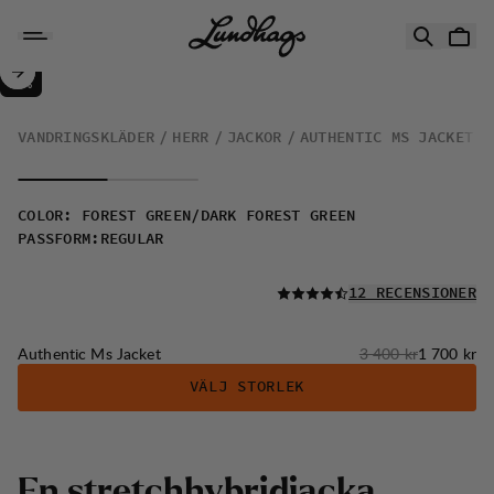
Hoppa till innehåll
Authentic Ms Jacket
50%
REA
:
VANDRINGSKLÄDER
HERR
JACKOR
AUTHENTIC MS JACKET
COLOR
:
FOREST GREEN/DARK FOREST GREEN
PASSFORM
:
REGULAR
LÄS ALLA
12 RECENSIONER
Originalpris:
Reapris
:
Authentic Ms Jacket
3 400 kr
1 700 kr
VÄLJ STORLEK
E
n
s
t
r
e
t
c
h
h
y
b
r
i
d
j
a
c
k
a