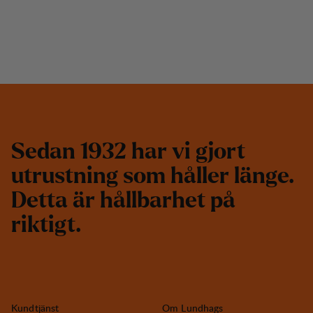
S
e
d
a
n
1
9
3
2
h
a
r
v
i
g
j
o
r
t
u
t
r
u
s
t
n
i
n
g
s
o
m
h
å
l
l
e
r
l
ä
n
g
e
.
D
e
t
t
a
ä
r
h
å
l
l
b
a
r
h
e
t
p
å
r
i
k
t
i
g
t
.
Kundtjänst
Om Lundhags