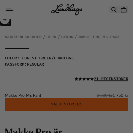
Hoppa till innehåll
Makke Pro Ms Pant
50%
REA
:
VANDRINGSKLÄDER
HERR
BYXOR
MAKKE PRO MS PANT
COLOR
:
FOREST GREEN/CHARCOAL
PASSFORM
:
REGULAR
LÄS ALLA
21 RECENSIONER
Originalpris:
Reapris
:
Makke Pro Ms Pant
3 500 kr
1 750 kr
VÄLJ STORLEK
Makke Pro är