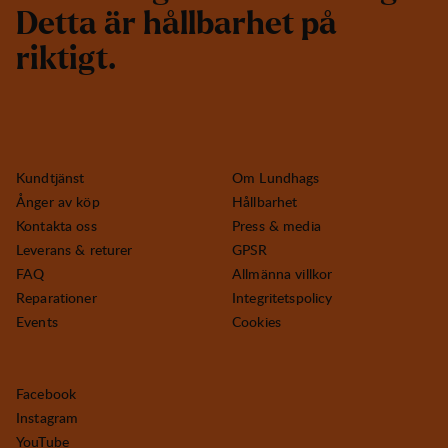
D
e
t
t
a
ä
r
h
å
l
l
b
a
r
h
e
t
p
å
r
i
k
t
i
g
t
.
Kundtjänst
Om Lundhags
Ånger av köp
Hållbarhet
Kontakta oss
Press & media
Leverans & returer
GPSR
FAQ
Allmänna villkor
Reparationer
Integritetspolicy
Events
Cookies
Facebook
Instagram
YouTube