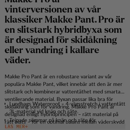
vinterversionen av vår
klassiker Makke Pant. Pro är
en slitstark hybridbyxa som
är designad för skidåkning
eller vandring i kallare
väder.
Makke Pro Pant är en robustare variant av vår
populära Makke Pant, vilket innebär att den är mer
slitstark och kombinerar vattentäthet med smarta,
ventilerande material. Byxan passar lika bra för
Lundhags Waterproof – 4-vägsstretch i vattentätt
skidåkning som för vandring. Makke Pro Pant är
3L-material vid knän och säte.
designad enligt hybridprincipen – rätt material på
Tejpade sömmar på knän och säte för
rätt plats – för en optimal balans mellan väderskydd
vattentäthet.
LÄS MER
och komfort. Huvudtyget är en kraftigare variant av