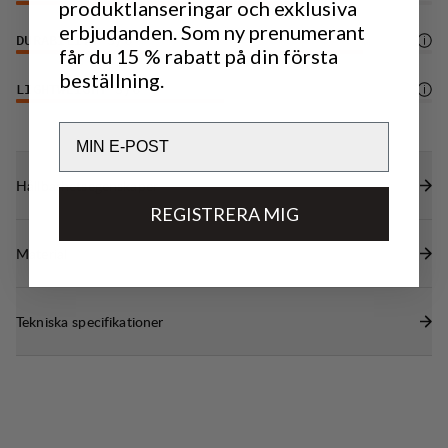
produktlanseringar och exklusiva
erbjudanden. Som ny prenumerant
DURABILITY
5
/6
får du 15 % rabatt på din första
beställning.
LIGHTWEIGHT
3
/6
Email
Hållbarhetsegenskaper
REGISTRERA MIG
Material
Tekniska specifikationer