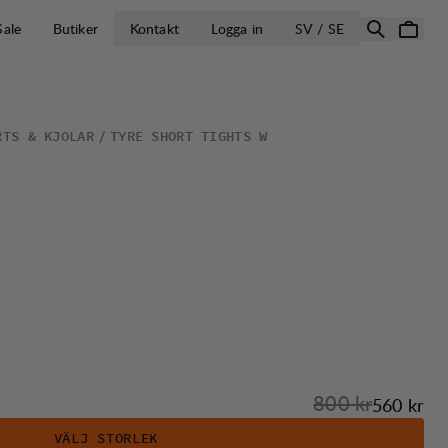
ÖPPNA VÄLJ L
Sale
Butiker
Kontakt
Logga in
SV / SE
RTS & KJOLAR
TYRE SHORT TIGHTS W
Originalpris:
800 kr
Reapris
:
560 kr
VÄLJ STORLEK