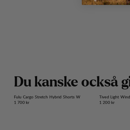
D
u
k
a
n
s
k
e
o
c
k
s
å
g
Fulu Cargo Stretch Hybrid Shorts W
Tived Light Win
Pris:
Pris:
1 700 kr
1 200 kr