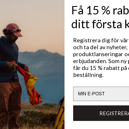
 säkra och
Få 15 % rab
en – oavsett
entyr.
ditt första 
Registrera dig för vå
och ta del av nyheter,
produktlanseringar o
erbjudanden. Som ny
Utmärkt för
får du 15 % rabatt på 
LIGHT & TECH
OUT
beställning.
TREKKING
Email
Hållbarhetsegenskaper
REGISTRER
Material