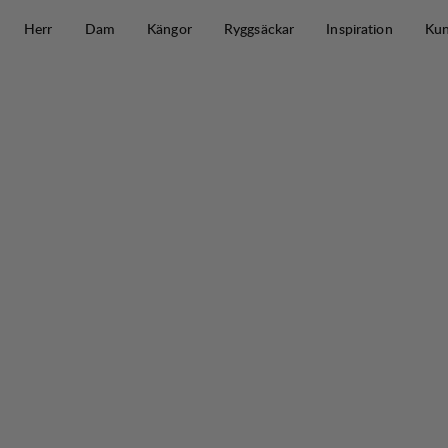
Hoppa till innehåll
Herr
Dam
Kängor
Ryggsäckar
Inspiration
Kun
Tyre Short Tights W
30%
REA
: