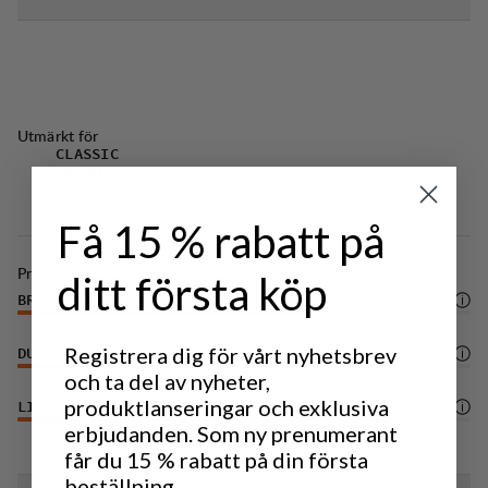
Utmärkt för
CLASSIC
TREKKING
Få 15 % rabatt på
Prestanda
ditt första köp
BREATHABILITY
4
/6
Registrera dig för vårt nyhetsbrev
DURABILITY
4
/6
och ta del av nyheter,
produktlanseringar och exklusiva
LIGHTWEIGHT
5
/6
erbjudanden. Som ny prenumerant
får du 15 % rabatt på din första
beställning.