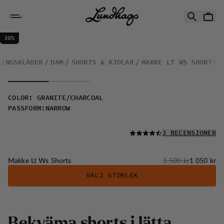
Hoppa till innehåll
Makke Lt Ws Shorts
30%
REA
:
RINGSKLÄDER
DAM
SHORTS & KJOLAR
MAKKE LT WS SHORTS
COLOR
:
GRANITE/CHARCOAL
PASSFORM
:
NARROW
LÄS ALLA
3 RECENSIONER
Originalpris:
Reapris
:
Makke Lt Ws Shorts
1 500 kr
1 050 kr
VÄLJ STORLEK
B
e
k
v
ä
m
a
s
h
o
r
t
s
i
l
ä
t
t
a
,