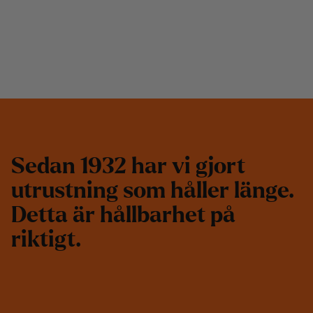
S
e
d
a
n
1
9
3
2
h
a
r
v
i
g
j
o
r
t
u
t
r
u
s
t
n
i
n
g
s
o
m
h
å
l
l
e
r
l
ä
n
g
e
.
D
e
t
t
a
ä
r
h
å
l
l
b
a
r
h
e
t
p
å
r
i
k
t
i
g
t
.