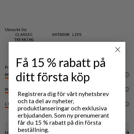
vatten och smuts.
Utmärkt för
CLASSIC
OUTDOOR LIFE
TREKKING
Få 15 % rabatt på
Prestanda
ditt första köp
BREATHABILITY
3
/6
DURABILITY
4
/6
Registrera dig för vårt nyhetsbrev
och ta del av nyheter,
LIGHTWEIGHT
3
/6
produktlanseringar och exklusiva
erbjudanden. Som ny prenumerant
får du 15 % rabatt på din första
beställning.
Hållbarhetsegenskaper