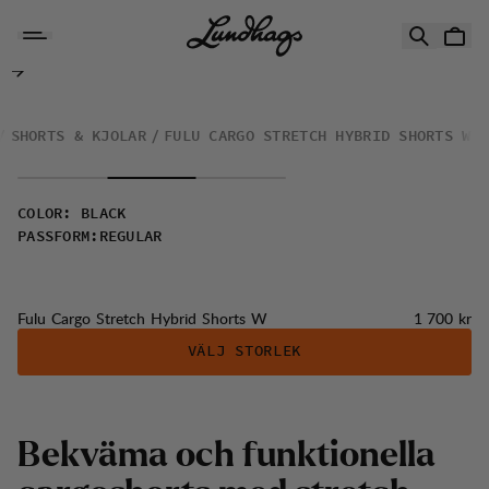
Hoppa till innehåll
Fulu Cargo Stretch Hybrid Shorts W
SHORTS & KJOLAR
FULU CARGO STRETCH HYBRID SHORTS W
COLOR
:
BLACK
PASSFORM
:
REGULAR
Pris:
Fulu Cargo Stretch Hybrid Shorts W
1 700 kr
VÄLJ STORLEK
B
e
k
v
ä
m
a
o
c
h
f
u
n
k
t
i
o
n
e
l
l
a