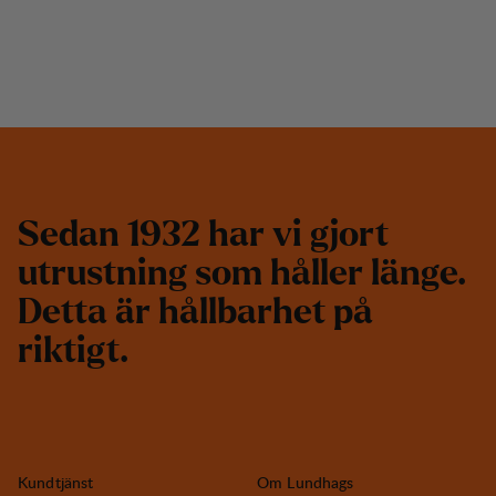
S
e
d
a
n
1
9
3
2
h
a
r
v
i
g
j
o
r
t
u
t
r
u
s
t
n
i
n
g
s
o
m
h
å
l
l
e
r
l
ä
n
g
e
.
D
e
t
t
a
ä
r
h
å
l
l
b
a
r
h
e
t
p
å
r
i
k
t
i
g
t
.
Kundtjänst
Om Lundhags