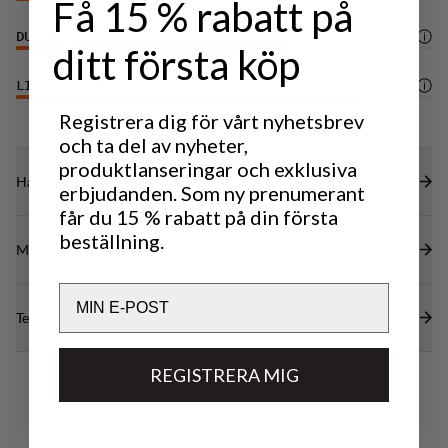
Få 15 % rabatt på
DURABILITY
4
/6
ditt första köp
LIGHTWEIGHT
5
/6
Registrera dig för vårt nyhetsbrev
och ta del av nyheter,
produktlanseringar och exklusiva
Hållbarhetsegenskaper
erbjudanden. Som ny prenumerant
får du 15 % rabatt på din första
beställning.
Material
Email
Tekniska specifikationer
REGISTRERA MIG