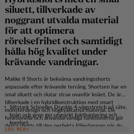
siluett, tillverkade av
noggrant utvalda material
för att optimera
rörelsefrihet och samtidigt
hålla hög kvalitet under
krävande vandringar.
Makke II Shorts är bekväma vandringsshorts
anpassade efter krävande terräng. Shortsen har en
smal siluett och slutar strax ovanför knäet. De är
tillverkade i en hybridkonstruktion med smart
Slitstark Schoeller Dryskin 4-vägsstretch på säte,
mönsterdesign och högkvalitativa material. De
knän och gren ger utmärkt fukthantering och
funktionella och användarvänliga funktionerna gör
komfort.
dessa shorts till den perfekta följeslagaren när du
LÄS MER
Justering i midjan för perfekt passform.
vill ge dig ut på okända vandringsleder.