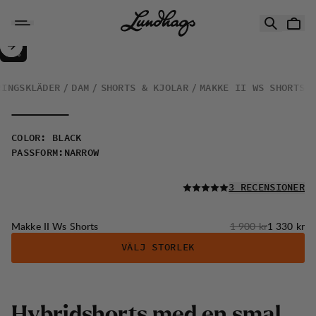
Hoppa till innehåll
Makke II Ws Shorts
30%
REA
:
RINGSKLÄDER
DAM
SHORTS & KJOLAR
MAKKE II WS SHORTS
COLOR
:
BLACK
PASSFORM
:
NARROW
LÄS ALLA
3 RECENSIONER
Originalpris:
Reapris
:
Makke II Ws Shorts
1 900 kr
1 330 kr
VÄLJ STORLEK
Hybridshorts med en smal