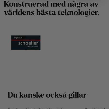
K
o
n
s
t
r
u
e
r
a
d
m
e
d
n
å
g
r
a
a
v
v
ä
r
l
d
e
n
s
b
ä
s
t
a
t
e
k
n
o
l
o
g
i
e
r
.
D
u
k
a
n
s
k
e
o
c
k
s
å
g
i
l
l
a
r