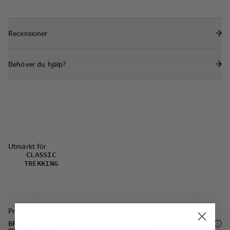
Smidiga handfickor med dragkedja och meshfoder
för ventilation.
Recensioner
Två rymliga lårfickor med dragkedjor och
bälgkonstruktion för att ha kartor eller andra små
Behöver du hjälp?
föremål nära till hands. Inre telefonficka i höger
lårficka.
DWR-behandling (100% PFAS-fri) som avvisar
vatten och smuts.
Utmärkt för
CLASSIC
TREKKING
Prestanda
BREATHABILITY
4
/6