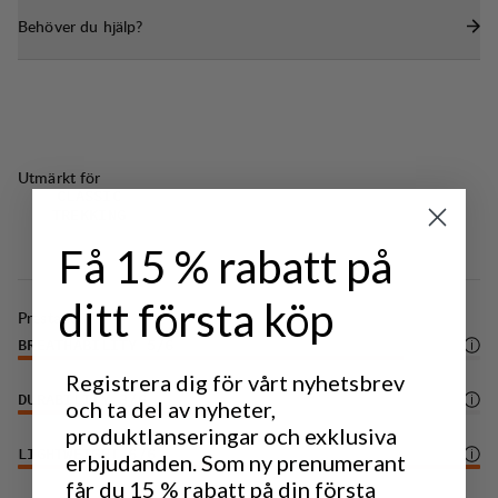
Behöver du hjälp?
Utmärkt för
CLASSIC
TREKKING
Få 15 % rabatt på
ditt första köp
Prestanda
BREATHABILITY
5
/6
Registrera dig för vårt nyhetsbrev
DURABILITY
3
/6
och ta del av nyheter,
produktlanseringar och exklusiva
LIGHTWEIGHT
6
/6
erbjudanden. Som ny prenumerant
får du 15 % rabatt på din första