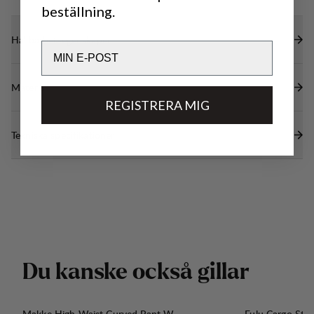
beställning.
Hållbarhetsegenskaper
Email
Material
REGISTRERA MIG
Tekniska specifikationer
D
u
k
a
n
s
k
e
o
c
k
s
å
g
i
l
l
a
r
Makke High Waist Curved Pant W
Fulu Cargo Str