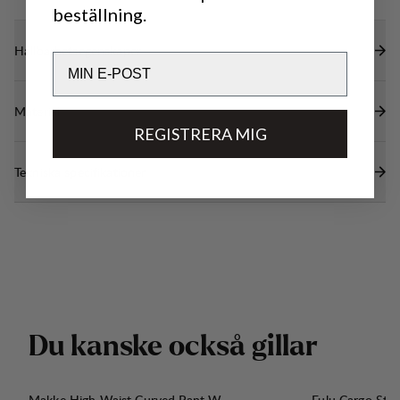
beställning.
Hållbarhetsegenskaper
Email
Material
REGISTRERA MIG
Tekniska specifikationer
D
u
k
a
n
s
k
e
o
c
k
s
å
g
i
l
l
a
r
Makke High Waist Curved Pant W
Fulu Cargo Str