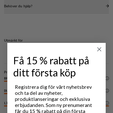
Behöver du hjälp?
Utmärkt för
CLASSIC
TREKKING
Få 15 % rabatt på
ditt första köp
Prestanda
BREATHABILITY
5
/6
Registrera dig för vårt nyhetsbrev
DURABILITY
3
/6
och ta del av nyheter,
produktlanseringar och exklusiva
LIGHTWEIGHT
6
/6
erbjudanden. Som ny prenumerant
får du 15 % rabatt på din första