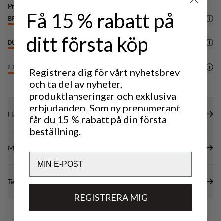
Prestanda
Få 15 % rabatt på
BREATHABILITY
4
/6
ditt första köp
DURABILITY
4
/6
LIGHTWEIGHT
4
/6
Registrera dig för vårt nyhetsbrev
och ta del av nyheter,
produktlanseringar och exklusiva
erbjudanden. Som ny prenumerant
Hållbarhetsegenskaper
får du 15 % rabatt på din första
beställning.
Material
Email
Tekniska specifikationer
REGISTRERA MIG