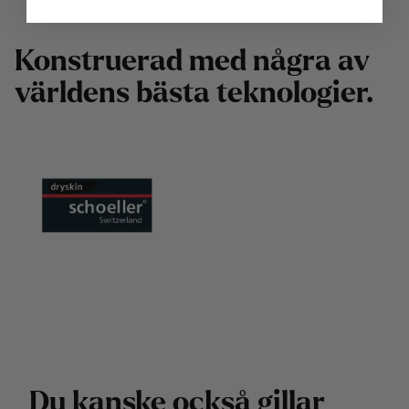
K
o
n
s
t
r
u
e
r
a
d
m
e
d
n
å
g
r
a
a
v
v
ä
r
l
d
e
n
s
b
ä
s
t
a
t
e
k
n
o
l
o
g
i
e
r
.
D
u
k
a
n
s
k
e
o
c
k
s
å
g
i
l
l
a
r