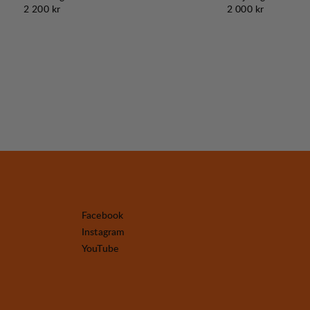
Pris:
Pris:
2 200 kr
2 000 kr
Facebook
Instagram
YouTube