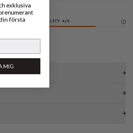
ch exklusiva
 prenumerant
din första
DURABILITY
4
/6
A MIG