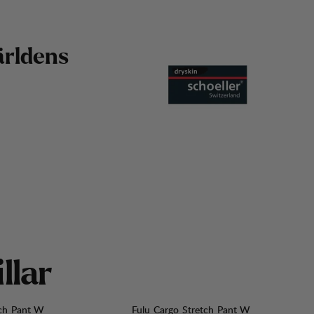
ä
r
l
d
e
n
s
i
l
l
a
r
tch Pant W
Fulu Cargo Stretch Pant W