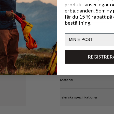
produktlanseringar o
erbjudanden. Som ny
Prestanda
får du 15 % rabatt på 
BREATHABILITY
4
/6
beställning.
Email
LIGHTWEIGHT
4
/6
REGISTRER
Hållbarhetsegenskaper
Material
Tekniska specifikationer