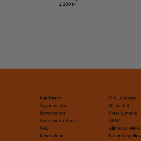
Pris:
2 200 kr
Kundtjänst
Om Lundhags
Ånger av köp
Hållbarhet
Kontakta oss
Press & media
Leverans & returer
GPSR
FAQ
Allmänna villkor
Reparationer
Integritetspolicy