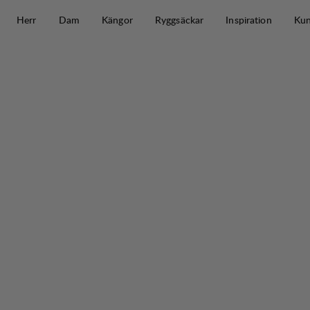
Hoppa till innehåll
Herr
Dam
Kängor
Ryggsäckar
Inspiration
Kun
Makke Ws Pant Short