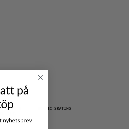
att på
köp
HT & TECH
NORDIC SKATING
REKKING
rt nyhetsbrev