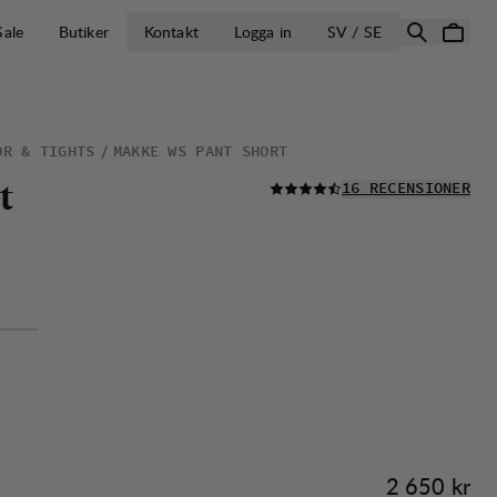
ÖPPNA VÄLJ L
Sale
Butiker
Kontakt
Logga in
SV / SE
OR & TIGHTS
MAKKE WS PANT SHORT
LÄS ALLA
t
16 RECENSIONER
Pris:
2 650 kr