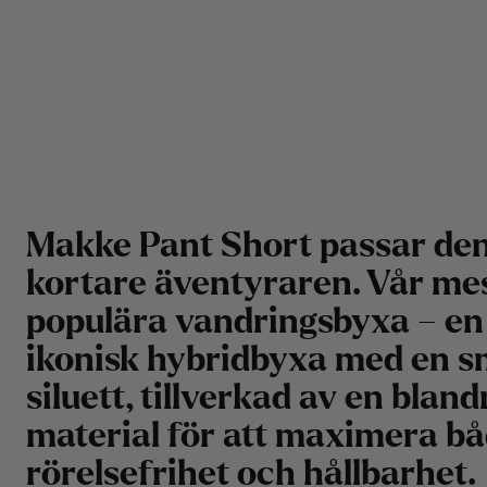
Makke Pant Short passar den 
kortare äventyraren. Vår me
populära vandringsbyxa – en
ikonisk hybridbyxa med en s
siluett, tillverkad av en blan
material för att maximera b
rörelsefrihet och hållbarhet.