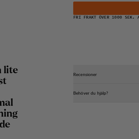
FRI FRAKT ÖVER 1000 SEK. 
lite
Recensioner
st
Behöver du hjälp?
mal
dning
åde