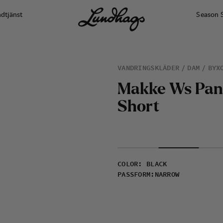
dtjänst
Season 
VANDRINGSKLÄDER
DAM
BYX
M
a
k
k
e
W
s
P
a
n
S
h
o
r
t
COLOR
:
BLACK
PASSFORM
:
NARROW