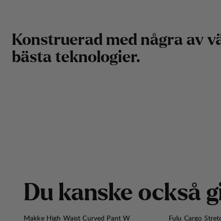
K
o
n
s
t
r
u
e
r
a
d
m
e
d
n
å
g
r
a
a
v
v
b
ä
s
t
a
t
e
k
n
o
l
o
g
i
e
r
.
D
u
k
a
n
s
k
e
o
c
k
s
å
g
Makke High Waist Curved Pant W
Fulu Cargo Stre