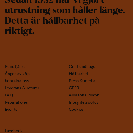
S
e
d
a
n
1
9
3
2
h
a
r
v
i
g
j
o
r
t
u
t
r
u
s
t
n
i
n
g
s
o
m
h
å
l
l
e
r
l
ä
n
g
e
.
D
e
t
t
a
ä
r
h
å
l
l
b
a
r
h
e
t
p
å
r
i
k
t
i
g
t
.
Kundtjänst
Om Lundhags
Ånger av köp
Hållbarhet
Kontakta oss
Press & media
Leverans & returer
GPSR
FAQ
Allmänna villkor
Reparationer
Integritetspolicy
Events
Cookies
Facebook