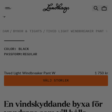
Hoppa till innehåll
Tived Light Windbreaker Pant W
DAM
BYXOR & TIGHTS
TIVED LIGHT WINDBREAKER PANT W
COLOR
:
BLACK
PASSFORM
:
REGULAR
Pris:
Tived Light Windbreaker Pant W
1 750 kr
VÄLJ STORLEK
E
n
v
i
n
d
s
k
y
d
d
a
n
d
e
b
y
x
a
f
ö
r