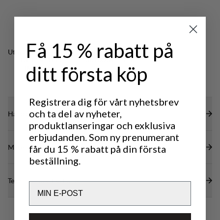
att packa ner utan att det kompromissas med
Elastisk invändigt midjeband för optimal passform.
funktionalitet.
Justerbar elastisk dragsko vid benslut.
DWR-behandling på förstärkta områden (100%
Få 15 % rabatt på
PFAS-fri) för att avvisa vatten och smuts.
Utmärkt för
LIGHT & TECH
OUTDOOR LIFE
ditt första köp
TREKKING
Registrera dig för vårt nyhetsbrev
och ta del av nyheter,
Hållbarhetsegenskaper
produktlanseringar och exklusiva
erbjudanden. Som ny prenumerant
Material
får du 15 % rabatt på din första
beställning.
Tekniska specifikationer
Email