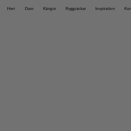
Hoppa till innehåll
Herr
Dam
Kängor
Ryggsäckar
Inspiration
Kun
Padje Stretch Pant W