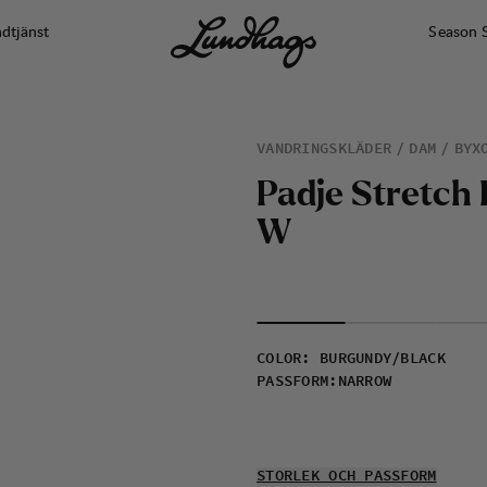
dtjänst
Season 
VANDRINGSKLÄDER
DAM
BYX
P
a
d
j
e
S
t
r
e
t
c
h
W
COLOR
:
BURGUNDY/BLACK
PASSFORM
:
NARROW
STORLEK OCH PASSFORM