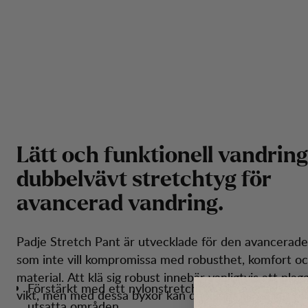
L
ä
t
t
o
c
h
f
u
n
k
t
i
o
n
e
l
l
v
a
n
d
r
i
n
g
d
u
b
b
e
l
v
ä
v
t
s
t
r
e
t
c
h
t
y
g
f
ö
r
a
v
a
n
c
e
r
a
d
v
a
n
d
r
i
n
g
.
Padje Stretch Pant är utvecklade för den avancerad
som inte vill kompromissa med robusthet, komfort och
material. Att klä sig robust innebär vanligtvis att plag
Förstärkt med ett nylonstretchtyg för överlägsen sl
vikt, men med dessa byxor kan du känna dig säker på 
utsatta områden.