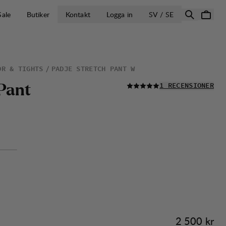
ÖPPNA VÄLJ L
Sale
Butiker
Kontakt
Logga in
SV / SE
OR & TIGHTS
PADJE STRETCH PANT W
LÄS ALLA
P
a
n
t
1 RECENSIONER
Pris:
2 500 kr