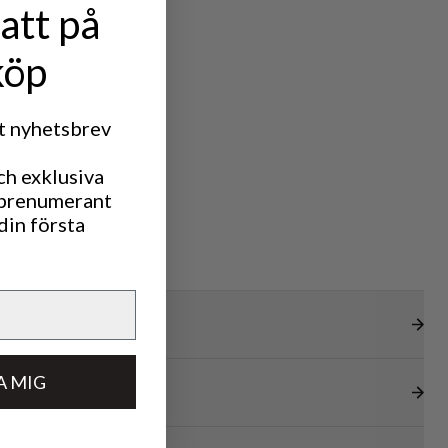
att på
köp
rt nyhetsbrev
ch exklusiva
 prenumerant
din första
A MIG