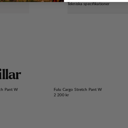
Tekniska specifikationer
i
l
l
a
r
tch Pant W
Fulu Cargo Stretch Pant W
Pris:
2 200 kr