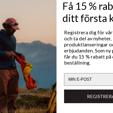
 av din
Få 15 % rab
lut för extra
nä- och
r extra
ditt första 
n och som gör
lt mot huden.
arka
Registrera dig för vå
ledning dessa
ör
och ta del av nyheter,
produktlanseringar o
in utrustning.
erbjudanden. Som ny
Utmärkt för
m.
får du 15 % rabatt på 
CLASSIC TREKKING
beställning.
ts.
Email
Hållbarhetsegenskaper
REGISTRER
Material