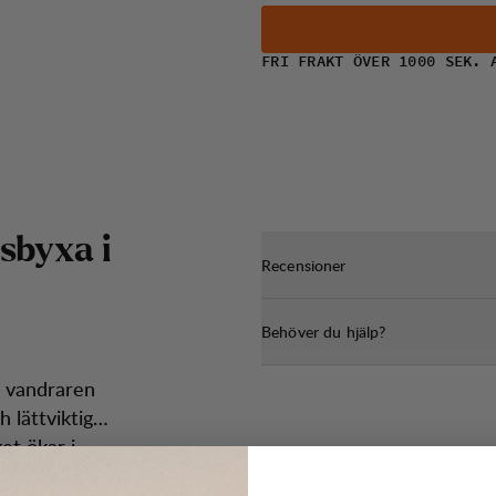
FRI FRAKT ÖVER 1000 SEK. 
s
b
y
x
a
i
Recensioner
Behöver du hjälp?
e vandraren
 lättviktiga
get ökar i
itstyrka på
att du är