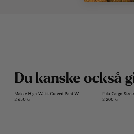
D
u
k
a
n
s
k
e
o
c
k
s
å
g
Makke High Waist Curved Pant W
Fulu Cargo Stre
Pris:
Pris:
2 650 kr
2 200 kr