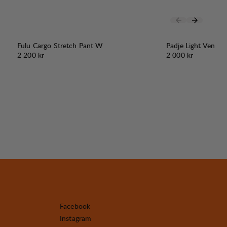
Fulu Cargo Stretch Pant W
Padje Light Vent P
Pris:
Pris:
2 200 kr
2 000 kr
Facebook
Instagram