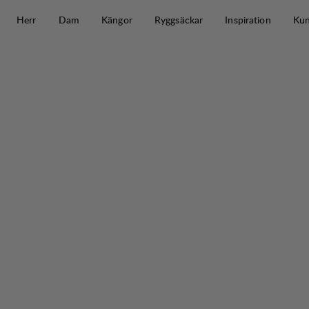
Hoppa till innehåll
Herr
Dam
Kängor
Ryggsäckar
Inspiration
Kun
Padje Light Vent Pant W