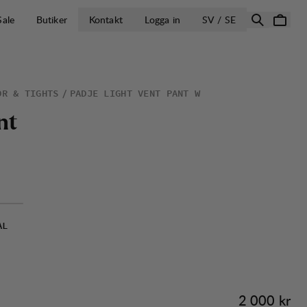
ÖPPNA VÄLJ L
Sale
Butiker
Kontakt
Logga in
SV / SE
OR & TIGHTS
PADJE LIGHT VENT PANT W
n
t
AL
Pris:
2 000 kr