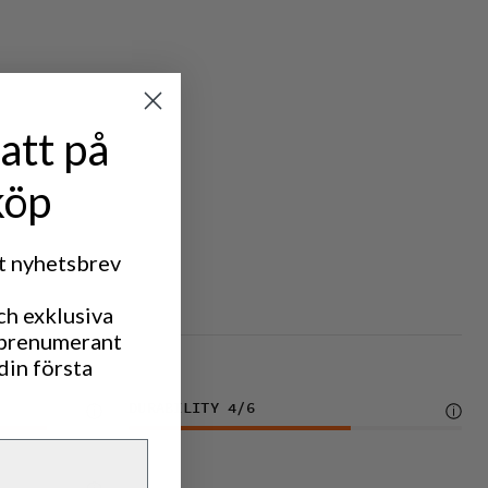
att på
köp
rt nyhetsbrev
ch exklusiva
 prenumerant
din första
DURABILITY
4
/6