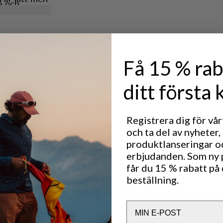
e och
 hela dagen.
panel.
r i varma
dragkedja.
h på insidan.
Få 15 % rab
åde komfort
ditt första 
Utmärkt för
ibilitet.
LIGHT & TECH
Registrera dig för vå
TREKKING
en och
och ta del av nyheter,
produktlanseringar o
erbjudanden. Som ny
får du 15 % rabatt på 
Prestanda
beställning.
BREATHABILITY
5
/6
Email
LIGHTWEIGHT
5
/6