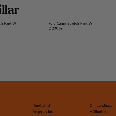
i
l
l
a
r
tch Pant W
Fulu Cargo Stretch Pant W
Pris:
2 200 kr
Kundtjänst
Om Lundhags
Ånger av köp
Hållbarhet