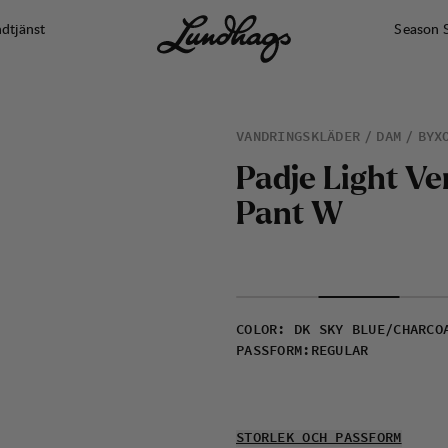
dtjänst
Season 
VANDRINGSKLÄDER
DAM
BYX
P
a
d
j
e
L
i
g
h
t
V
e
P
a
n
t
W
COLOR
:
DK SKY BLUE/CHARCO
PASSFORM
:
REGULAR
STORLEK OCH PASSFORM