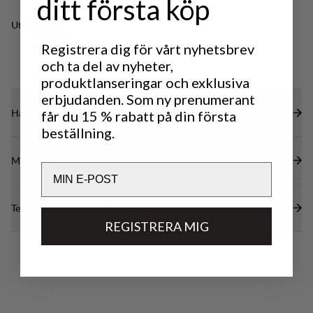
ditt första köp
Utmärkt för
CLASSIC
Registrera dig för vårt nyhetsbrev
TREKKING
och ta del av nyheter,
produktlanseringar och exklusiva
erbjudanden. Som ny prenumerant
Hållbarhetsegenskaper
får du 15 % rabatt på din första
beställning.
Material
Email
Tekniska specifikationer
REGISTRERA MIG