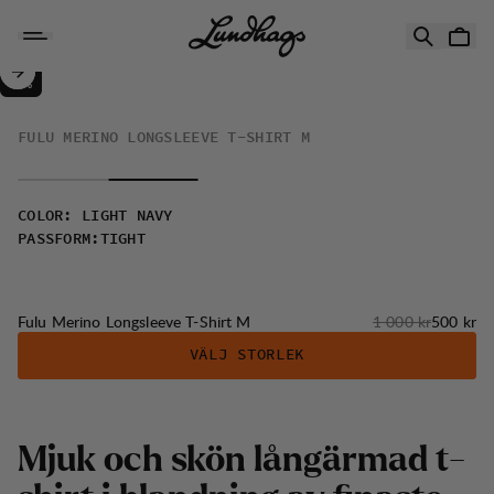
Hoppa till innehåll
Fulu Merino Longsleeve T-Shirt M
50%
REA
:
FULU MERINO LONGSLEEVE T-SHIRT M
COLOR
:
LIGHT NAVY
PASSFORM
:
TIGHT
Originalpris:
Reapris
:
Fulu Merino Longsleeve T-Shirt M
1 000 kr
500 kr
VÄLJ STORLEK
M
j
u
k
o
c
h
s
k
ö
n
l
å
n
g
ä
r
m
a
d
t
-