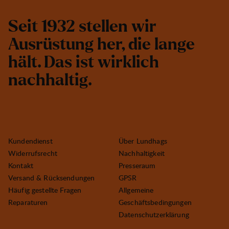
S
e
i
t
1
9
3
2
s
t
e
l
l
e
n
w
i
r
A
u
s
r
ü
s
t
u
n
g
h
e
r
,
d
i
e
l
a
n
g
e
h
ä
l
t
.
D
a
s
i
s
t
w
i
r
k
l
i
c
h
n
a
c
h
h
a
l
t
i
g
.
Kundendienst
Über Lundhags
Widerrufsrecht
Nachhaltigkeit
Kontakt
Presseraum
Versand & Rücksendungen
GPSR
Häufig gestellte Fragen
Allgemeine
Reparaturen
Geschäftsbedingungen
Datenschutzerklärung