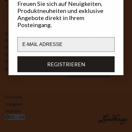
Freuen Sie sich auf Neuigkeiten,
får du 15 % rabatt på din första
Produktneuheiten und exklusive
beställning.
Angebote direkt in Ihrem
Posteingang.
Email
Kundendienst
Über Lundhags
Email
Widerrufsrecht
Nachhaltigkeit
Kontakt
Presseraum
REGISTRERA MIG
Versand & Rücksendungen
GPSR
Häufig gestellte Fragen
Allgemeine
REGISTRIEREN
Reparaturen
Geschäftsbedingungen
Datenschutzerklärung
Facebook
Instagram
YouTube
DE / DE
LAND AUSWÄHLEN ÖFFNEN