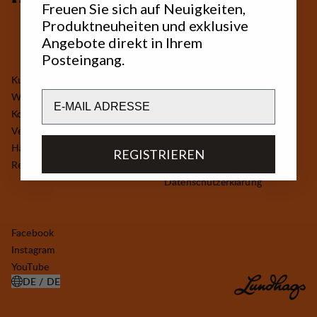
Freuen Sie sich auf Neuigkeiten,
Produktneuheiten und exklusive
Angebote direkt in Ihrem
Posteingang.
Kundendienst
Über Lundhags
Email
Widerrufsrecht
Nachhaltigkeit
Kontakt
Presseraum
Versand & Rücksendungen
GPSR
Häufig gestellte Fragen
Allgemeine
REGISTRIEREN
Reparaturen
Geschäftsbedingungen
Datenschutzerklärung
Facebook
Instagram
YouTube
DE / DE
LAND AUSWÄHLEN ÖFFNEN