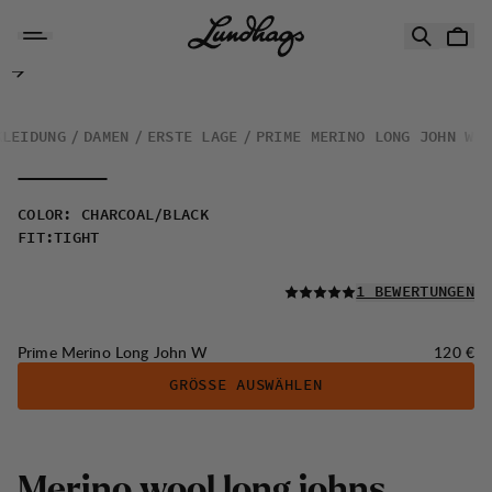
Zum Inhalt springen
Prime Merino Long John W
KLEIDUNG
DAMEN
ERSTE LAGE
PRIME MERINO LONG JOHN W
COLOR
:
CHARCOAL/BLACK
FIT
:
TIGHT
LESEN SIE ALLE
1 BEWERTUNGEN
Preis:
Prime Merino Long John W
120 €
GRÖSSE AUSWÄHLEN
M
e
r
i
n
o
w
o
o
l
l
o
n
g
j
o
h
n
s