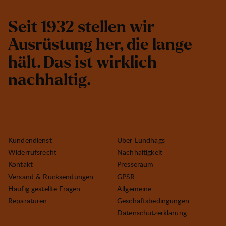
S
e
i
t
1
9
3
2
s
t
e
l
l
e
n
w
i
r
A
u
s
r
ü
s
t
u
n
g
h
e
r
,
d
i
e
l
a
n
g
e
h
ä
l
t
.
D
a
s
i
s
t
w
i
r
k
l
i
c
h
n
a
c
h
h
a
l
t
i
g
.
Kundendienst
Über Lundhags
Widerrufsrecht
Nachhaltigkeit
Kontakt
Presseraum
Versand & Rücksendungen
GPSR
Häufig gestellte Fragen
Allgemeine
Reparaturen
Geschäftsbedingungen
Datenschutzerklärung