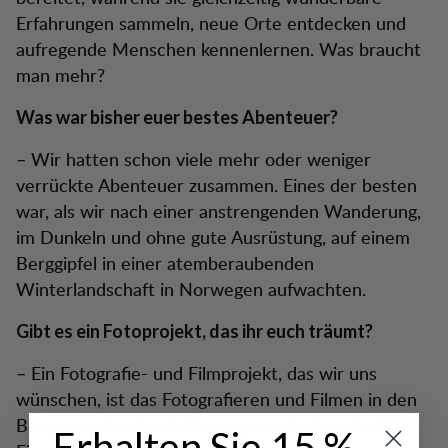
Erfahrungen sammeln, neue Orte entdecken und
aufregende Menschen kennenlernen. Was braucht
man mehr?
Was war bisher euer bestes Abenteuer?
– Wir hatten schon viele mehr oder weniger
verrückte Abenteuer zusammen. Eines der besten
war, als wir nach einer anstrengenden Wanderung,
im Dunkeln und ohne gute Ausrüstung, auf einem
Berggipfel in einer atemberaubenden
Winterlandschaft in Norwegen aufwachten.
Gibt es ein Fotoprojekt, das ihr euch träumt?
– Ein Fotografie- und Filmprojekt, das wir uns
wünschen, ist das Fotografieren und Filmen in den
Bergen, entweder in Norwegen oder Frankreich.
Erhalten Sie 15 %