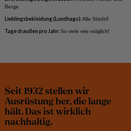
Berge
Alle Stiefel!
Lieblingsbekleidung (Lundhags):
So viele wie möglich!
Tage draußen pro Jahr:
S
e
i
t
1
9
3
2
s
t
e
l
l
e
n
w
i
r
A
u
s
r
ü
s
t
u
n
g
h
e
r
,
d
i
e
l
a
n
g
e
h
ä
l
t
.
D
a
s
i
s
t
w
i
r
k
l
i
c
h
n
a
c
h
h
a
l
t
i
g
.