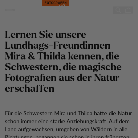
Mira & Thilda Berglind
Zum Inhalt springen
FOTOGRAFEN
Mira & Thilda Berglind
Lernen Sie unsere
Lundhags-Freundinnen
Mira & Thilda kennen, die
Schwestern, die magische
Fotografien aus der Natur
erschaffen
Für die Schwestern Mira und Thilda hatte die Natur
schon immer eine starke Anziehungskraft. Auf dem
Land aufgewachsen, umgeben von Wäldern in alle
Richtungen, begannen sie schon in ihren frühesten