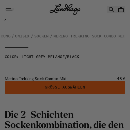
Zum Inhalt springen
Merino Trekking Sock Combo Mid
IDUNG
UNISEX
SOCKEN
MERINO TREKKING SOCK COMBO MID
COLOR
:
LIGHT GREY MELANGE/BLACK
Preis:
Merino Trekking Sock Combo Mid
45 €
GRÖSSE AUSWÄHLEN
Die 2-Schichten-
Sockenkombination, die den