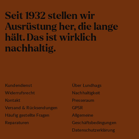
S
e
i
t
1
9
3
2
s
t
e
l
l
e
n
w
i
r
A
u
s
r
ü
s
t
u
n
g
h
e
r
,
d
i
e
l
a
n
g
e
h
ä
l
t
.
D
a
s
i
s
t
w
i
r
k
l
i
c
h
n
a
c
h
h
a
l
t
i
g
.
Kundendienst
Über Lundhags
Widerrufsrecht
Nachhaltigkeit
Kontakt
Presseraum
Versand & Rücksendungen
GPSR
Häufig gestellte Fragen
Allgemeine
Reparaturen
Geschäftsbedingungen
Datenschutzerklärung