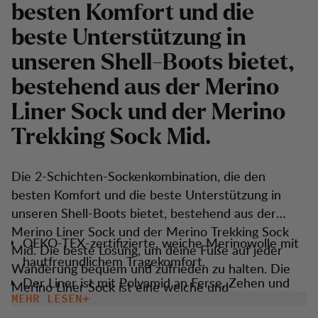
besten Komfort und die
beste Unterstützung in
unseren Shell-Boots bietet,
bestehend aus der Merino
Liner Sock und der Merino
Trekking Sock Mid.
Die 2-Schichten-Sockenkombination, die den
besten Komfort und die beste Unterstützung in
unseren Shell-Boots bietet, bestehend aus der
Merino Liner Sock und der Merino Trekking Sock
OEKO-TEX-zertifizierte, weiche Merinowolle mit
Mid. Die beste Lösung, um deine Füße auf jeder
hautfreundlichem Tragekomfort.
Wanderung bequem und zufrieden zu halten. Die
Der Liner ist mit Polyamid an Ferse, Zehen und
Merino Liner Sock ist eine weiche und
unter den Fußpolstern verstärkt, um die
MEHR LESEN
strapazierfähige Innensocke, die als erste Schicht