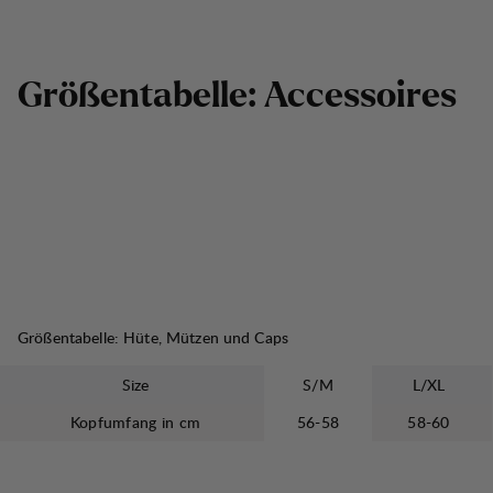
Größentabelle: Accessoires
Größentabelle: Hüte, Mützen und Caps
Size
S/M
L/XL
Kopfumfang in cm
56-58
58-60