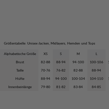
Größentabelle: Unisex-Jacken, Midlayers, Hemden und Tops
Alphabetische Größe
XS
S
M
L
Brust
82-88
88-94
94-100
100-106
Taille
70-76
76-82
82-88
88-94
Hüfte
88-94
94-100
100-104
104-110
Innenbeinlänge
79-80
81-82
83-84
84-85