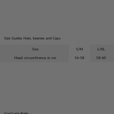
Size Guides Hats, beanies and Caps
Size
S/M
L/XL
Head circumfirence in cm
56-58
58-60
SizeGuide Belts