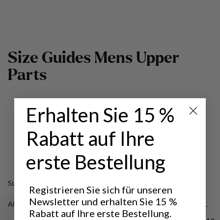
Size Guides Mens Upper
Parts
Erhalten Sie 15 %
Rabatt auf Ihre
erste Bestellung
Size Guide Men's Jacket, Midlayers, Shirts and Tops
Registrieren Sie sich für unseren
Newsletter und erhalten Sie 15 %
Alpha sizes
S
M
L
XL
XXL
Rabatt auf Ihre erste Bestellung.