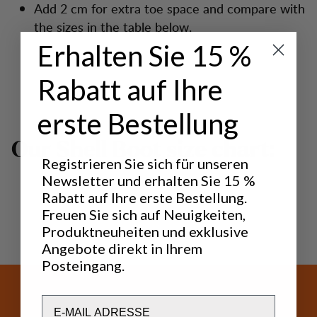
Add 2 cm for extra toe space and compare with
the sizes in the table below.
Erhalten Sie 15 %
Rabatt auf Ihre
erste Bestellung
O
u
r
S
h
e
l
l
B
o
o
t
s
i
z
e
c
h
a
r
t
:
Registrieren Sie sich für unseren
Newsletter und erhalten Sie 15 %
Rabatt auf Ihre erste Bestellung.
Freuen Sie sich auf Neuigkeiten,
Produktneuheiten und exklusive
Angebote direkt in Ihrem
Posteingang.
Email